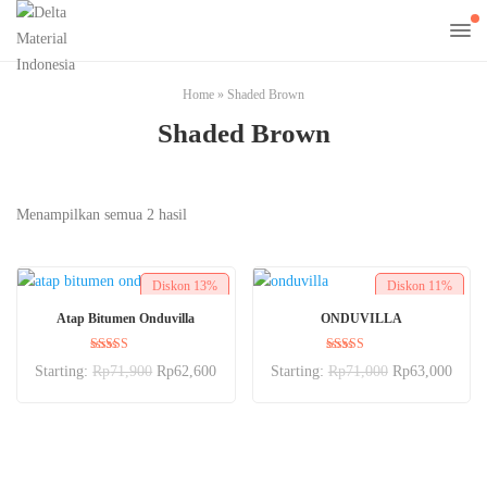
Home
»
Shaded Brown
Shaded Brown
Menampilkan semua 2 hasil
Diskon
13%
Diskon
11%
PILIH OPSI
PILIH OPSI
Atap Bitumen Onduvilla
ONDUVILLA
Dinilai
Dinilai
Starting:
Rp
71,900
Rp
62,600
Starting:
Rp
71,000
Rp
63,000
5.00
5.00
dari 5
dari 5