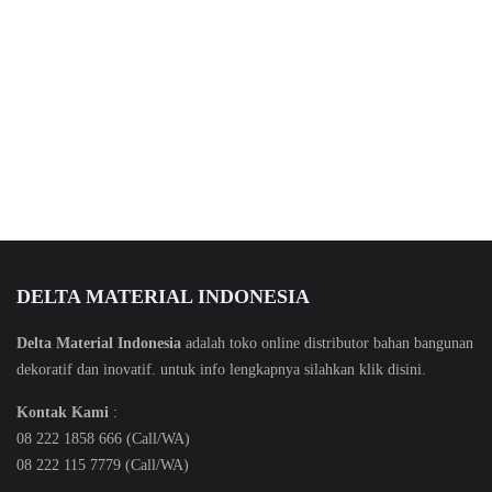
DELTA MATERIAL INDONESIA
Delta Material Indonesia
adalah toko online distributor bahan bangunan
dekoratif dan inovatif. untuk info lengkapnya silahkan klik
disini
.
Kontak Kami
:
08 222 1858 666 (Call/WA)
08 222 115 7779 (Call/WA)