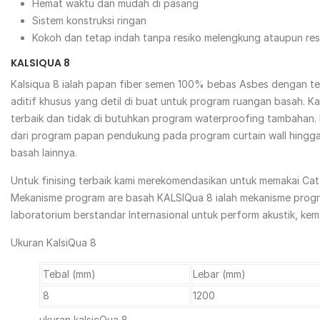
Hemat waktu dan mudah di pasang
Sistem konstruksi ringan
Kokoh dan tetap indah tanpa resiko melengkung ataupun resi
KALSIQUA 8
Kalsiqua 8 ialah papan fiber semen 100% bebas Asbes dengan teb
aditif khusus yang detil di buat untuk program ruangan basah. 
terbaik dan tidak di butuhkan program waterproofing tambahan. 
dari program papan pendukung pada program curtain wall hingga 
basah lainnya.
Untuk finising terbaik kami merekomendasikan untuk memakai Cat d
Mekanisme program are basah KALSIQua 8 ialah mekanisme progra
laboratorium berstandar Internasional untuk perform akustik, k
Ukuran KalsiQua 8
Tebal (mm)
Lebar (mm)
8
1200
ukuran kalsicQua 8