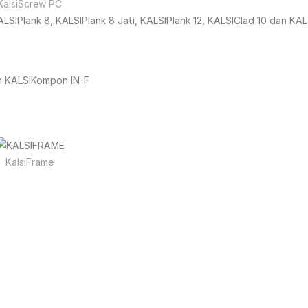
KalsiScrew PC
ALSIPlank 8, KALSIPlank 8 Jati, KALSIPlank 12, KALSIClad 10 dan KAL
n KALSIKompon IN-F
KalsiFrame