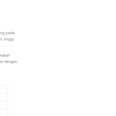
sang pada
, tinggi
unakan
ane dengan