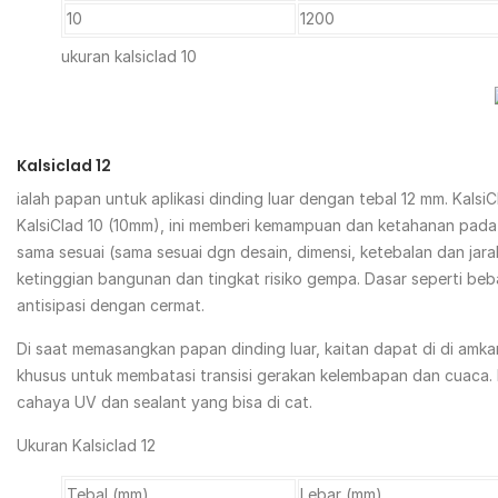
10
1200
ukuran kalsiclad 10
Kalsiclad 12
ialah papan untuk aplikasi dinding luar dengan tebal 12 mm. Kal
KalsiClad 10 (10mm), ini memberi kemampuan dan ketahanan pada b
sama sesuai (sama sesuai dgn desain, dimensi, ketebalan dan jar
ketinggian bangunan dan tingkat risiko gempa. Dasar seperti beba
antisipasi dengan cermat.
Di saat memasangkan papan dinding luar, kaitan dapat di di amkan 
khusus untuk membatasi transisi gerakan kelembapan dan cuaca.
cahaya UV dan sealant yang bisa di cat.
Ukuran Kalsiclad 12
Tebal (mm)
Lebar (mm)