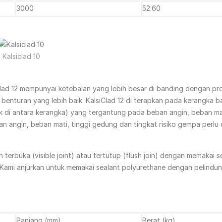
3000
52.60
Kalsiclad 10
siClad 12 mempunyai ketebalan yang lebih besar di banding dengan pr
enturan yang lebih baik. KalsiClad 12 di terapkan pada kerangka b
ak di antara kerangka) yang tergantung pada beban angin, beban ma
n angin, beban mati, tinggi gedung dan tingkat risiko gempa perlu 
terbuka (visible joint) atau tertutup (flush join) dengan memakai s
 Kami anjurkan untuk memakai sealant polyurethane dengan pelindu
Panjang (mm)
Berat (kg)