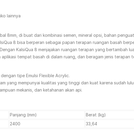
ko lainnya
al 8mm, di buat dari kombinasi semen, mineral opsi, bahan penguat
KalsiQua 8 bisa berperan sebagai papan terapan ruangan basah berp
Dengan KalsiQua 8 menjajakan ruangan terapan yang bertambah luas
aplikasi tempat basah di dalam ruang, dan beragam jenis terapan 
engan tipe Emulsi Flexible Acrylic.
m yang mempunyai kualitas yang tinggi dan kuat karena sudah lulus
emampuan mekanis, dan ketahanan akan api.
Panjang (mm)
Berat (kg)
2400
33,64