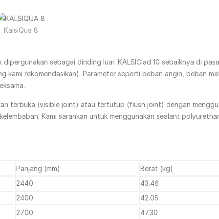
KalsiQua 8
 dipergunakan sebagai dinding luar. KALSIClad 10 sebaiknya di pa
ang kami rekomendasikan). Parameter seperti beban angin, beban mati
seksama.
n terbuka (visible joint) atau tertutup (flush joint) dengan mengg
 kelembaban. Kami sarankan untuk menggunakan sealant polyureth
Panjang (mm)
Berat (kg)
2440
43.46
2400
42.05
2700
47.30