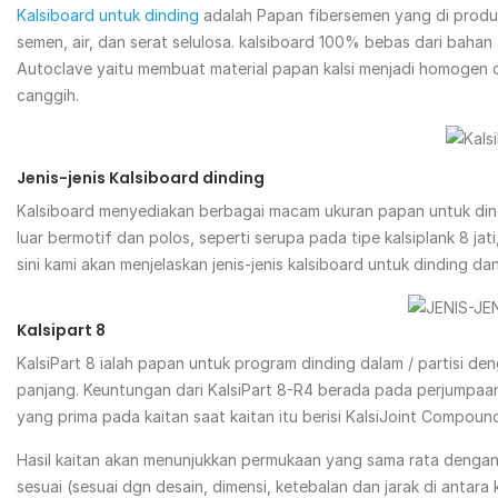
Kalsiboard untuk dinding
adalah Papan fibersemen yang di produksi
semen, air, dan serat selulosa. kalsiboard 100% bebas dari bah
Autoclave yaitu membuat material papan kalsi menjadi homogen 
canggih.
Jenis-jenis Kalsiboard dinding
Kalsiboard menyediakan berbagai macam ukuran papan untuk dinding
luar bermotif dan polos, seperti serupa pada tipe kalsiplank 8 jati,
sini kami akan menjelaskan jenis-jenis kalsiboard untuk dinding da
Kalsipart 8
KalsiPart 8 ialah papan untuk program dinding dalam / partisi de
panjang. Keuntungan dari KalsiPart 8-R4 berada pada perjumpaan 
yang prima pada kaitan saat kaitan itu berisi KalsiJoint Compou
Hasil kaitan akan menunjukkan permukaan yang sama rata dengan
sesuai (sesuai dgn desain, dimensi, ketebalan dan jarak di anta