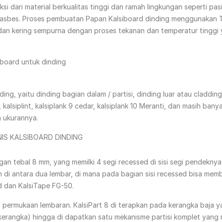
 dari material berkualitas tinggi dan ramah lingkungan seperti pasir 
an asbes. Proses pembuatan Papan Kalsiboard dinding menggunakan 
dan kering sempurna dengan proses tekanan dan temperatur tinggi
, yaitu dinding bagian dalam / partisi, dinding luar atau cladding
 kalsiplint, kalsiplank 9 cedar, kalsiplank 10 Meranti, dan masih banyak
n ukurannya.
ngan tebal 8 mm, yang memilki 4 segi recessed di sisi segi pendekny
di antara dua lembar, di mana pada bagian sisi recessed bisa membe
nd dan KalsiTape FG-50.
 permukaan lembaran. KalsiPart 8 di terapkan pada kerangka baja 
ra kerangka) hingga di dapatkan satu mekanisme partisi komplet yan