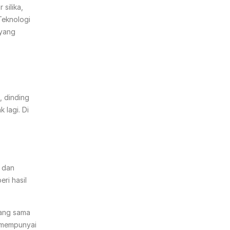
silika,
Teknologi
 yang
, dinding
 lagi. Di
a dan
ri hasil
yang sama
g mempunyai