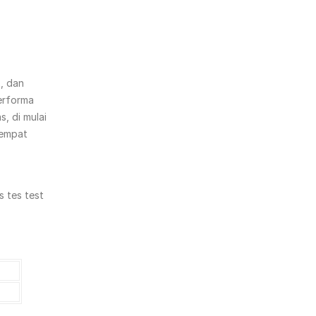
, dan
erforma
, di mulai
tempat
 tes test