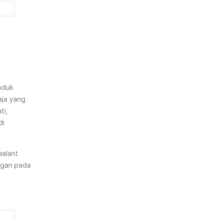
oduk
aja yang
ti,
di
ealant
ngan pada