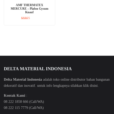
BACA SELENGKAPNYA
AMF THERMATEX
MERCURE – Plafon Gysum
Knauf
Dinilai
5.00
dari 5
DELTA MATERIAL INDONESIA
Delta Material Indonesia
adalah toko online distributor bahan bangunan
dekoratif dan inovatif. untuk info lengkapnya silahkan klik
disini
.
Kontak Kami
:
08 222 1858 666 (Call/WA)
08 222 115 7779 (Call/WA)