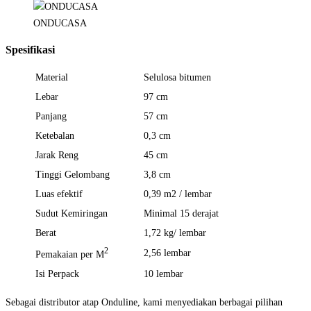
ONDUCASA
Spesifikasi
Material
Selulosa bitumen
Lebar
97 cm
Panjang
57 cm
Ketebalan
0,3 cm
Jarak Reng
45 cm
Tinggi Gelombang
3,8 cm
Luas efektif
0,39 m2 / lembar
Sudut Kemiringan
Minimal 15 derajat
Berat
1,72 kg/ lembar
2
2,56 lembar
Pemakaian per M
Isi Perpack
10 lembar
Sebagai distributor atap Onduline, kami menyediakan berbagai pilihan