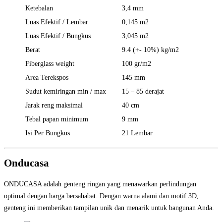
Ketebalan
3,4 mm
Luas Efektif / Lembar
0,145 m2
Luas Efektif / Bungkus
3,045 m2
Berat
9.4 (+- 10%) kg/m2
Fiberglass weight
100 gr/m2
Area Terekspos
145 mm
Sudut kemiringan min / max
15 – 85 derajat
Jarak reng maksimal
40 cm
Tebal papan minimum
9 mm
Isi Per Bungkus
21 Lembar
Onducasa
ONDUCASA adalah genteng ringan yang menawarkan perlindungan
optimal dengan harga bersahabat. Dengan warna alami dan motif 3D,
genteng ini memberikan tampilan unik dan menarik untuk bangunan Anda.