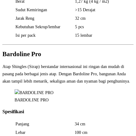
Berat
1,27 kg (4 kg / m2)
Sudut Kemiringan
>15 Derajat
Jarak Reng
32 cm
Kebutuhan Sekrup/lembar
5 pcs
Isi per pack
15 lembar
Bardoline Pro
Atap Shingles (Sirap) berstandar internasional ini ringan dan mudah di
pasang pada berbagai jenis atap. Dengan Bardoline Pro, bangunan Anda
akan tampil lebih menarik, sekaligus aman dan nyaman bagi penghuninya.
BARDOLINE PRO
Spesifikasi
Panjang
34 cm
Lebar
100 cm