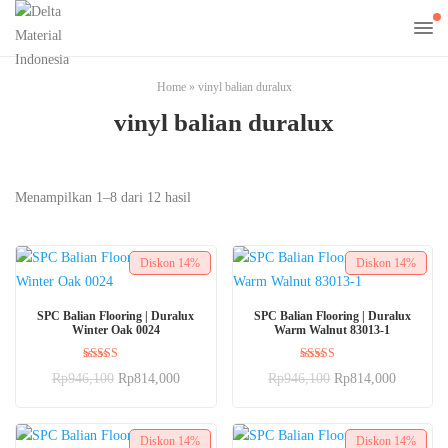
Home
»
vinyl balian duralux
vinyl balian duralux
Menampilkan 1–8 dari 12 hasil
Diskon
14%
Diskon
14%
BELI SEKARANG
BELI SEKARANG
SPC Balian Flooring | Duralux
SPC Balian Flooring | Duralux
Winter Oak 0024
Warm Walnut 83013-1
Dinilai
Dinilai
Rp
946,100
Rp
814,000
Rp
946,100
Rp
814,000
5.00
5.00
dari 5
dari 5
Diskon
14%
Diskon
14%