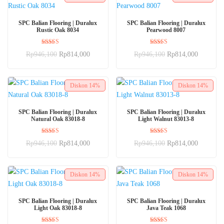
BELI SEKARANG
BELI SEKARANG
SPC Balian Flooring | Duralux
SPC Balian Flooring | Duralux
Rustic Oak 8034
Pearwood 8007
Dinilai
Dinilai
Rp
946,100
Rp
814,000
Rp
946,100
Rp
814,000
5.00
5.00
dari 5
dari 5
Diskon
14%
Diskon
14%
BELI SEKARANG
BELI SEKARANG
SPC Balian Flooring | Duralux
SPC Balian Flooring | Duralux
Natural Oak 83018-8
Light Walnut 83013-8
Dinilai
Dinilai
Rp
946,100
Rp
814,000
Rp
946,100
Rp
814,000
5.00
5.00
dari 5
dari 5
Diskon
14%
Diskon
14%
BELI SEKARANG
BELI SEKARANG
SPC Balian Flooring | Duralux
SPC Balian Flooring | Duralux
Light Oak 83018-8
Java Teak 1068