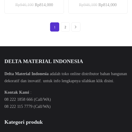
Dinilai
Dinilai
Rp
946,100
Rp
814,000
Rp
946,100
Rp
814,000
5.00
5.00
dari 5
dari 5
1
2
DELTA MATERIAL INDONESIA
Delta Material Indonesia
adalah toko online distributor bahan bangunan
dekoratif dan inovatif. untuk info lengkapnya silahkan klik
disini
.
Kontak Kami
:
08 222 1858 666 (Call/WA)
08 222 115 7779 (Call/WA)
Kategori produk