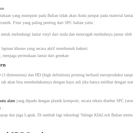
ion
mukaan yang mumpuni pada Balian tidak akan Anda jumpai pada material lantai
ramik. Fitur yang paling penting dari SPC balian yaitu :
untuk melindungi lantai vinyl dari noda dan mencegah tumbuhnya jamur oleh ka
lapisan khusus yang secara aktif membunuh bakteri.
, menjaga permukaan lantai dari gesekan
ern
 (3 dimensions) dan HD (high definition) printing berhasil mereproduksi tamp
tak akan bisa membedakannya dengan kayu asli jika hanya melihat dengan mat
batu alam
yang dipadu dengan plastik komposit, secara teknis disebut SPC (sto
 :
yap dan juga Lapuk, Di tambah lagi teknologi Valinge KlikLock Balian mem