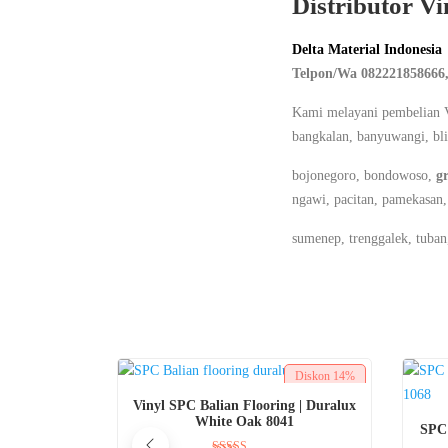
Distributor V
Delta Material Indonesia
Telpon/Wa 082221858666,
Kami melayani pembelian V
bangkalan, banyuwangi, bli
bojonegoro, bondowoso,
gr
ngawi, pacitan, pamekasan,
sumenep, trenggalek, tuba
Diskon
14%
BELI SEKARANG
Vinyl SPC Balian Flooring | Duralux
White Oak 8041
SPC 