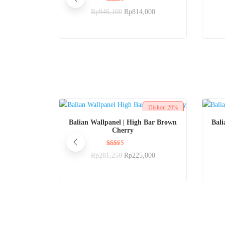
Dinilai
Rp
946,100
Rp
814,000
5.00
dari 5
Diskon
20%
BELI SEKARANG
Balian Wallpanel | High Bar Brown
Bali
Cherry
Dinilai
Rp
281,250
Rp
225,000
5.00
dari 5