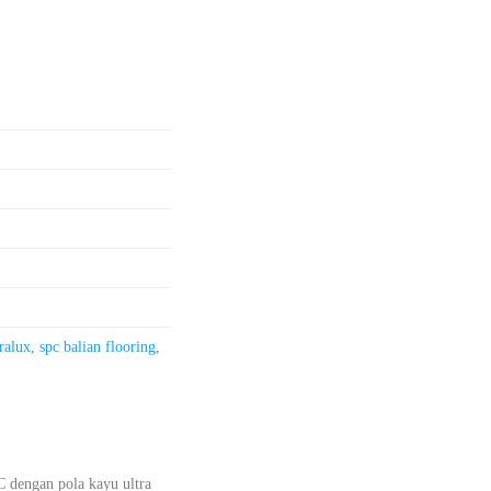
ralux
,
spc balian flooring
,
C dengan pola kayu ultra