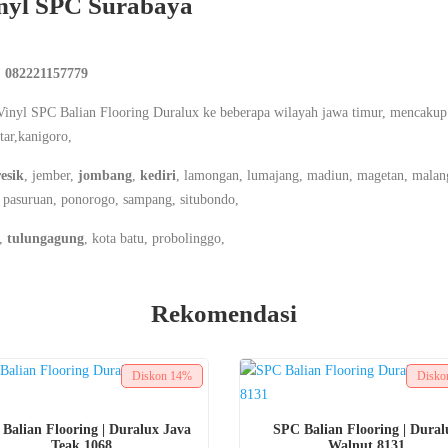
inyl SPC Surabaya
 082221157779
inyl SPC Balian Flooring Duralux ke beberapa wilayah jawa timur, mencakup
tar,kanigoro,
esik
, jember,
jombang
,
kediri
, lamongan, lumajang, madiun, magetan, malan
 pasuruan, ponorogo, sampang, situbondo,
n,
tulungagung
, kota batu, probolinggo,
Rekomendasi
Diskon
14%
Disk
BELI SEKARANG
BELI SEKARANG
Balian Flooring | Duralux Java
SPC Balian Flooring | Dural
Teak 1068
Walnut 8131