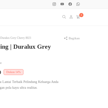
0
| Duralux Grey Cherry 8021
Bagikan
ing | Duralux Grey
at
0
Diskon
14%
u Lantai Terbaik Pelindung Keluarga Anda
an pola kayu ultra realitas.