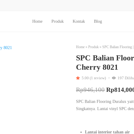
Home
Produk
Kontak
Blog
Home
»
Produk
»
SPC Balian Flooring 
SPC Balian Floor
Cherry 8021
5.00 (1 review)
197
Dilih
Rp
946,100
Rp
814,00
SPC Balian Flooring Duralux yait
Singkatnya. Lantai vinyl SPC deng
Lantai interior tahan air