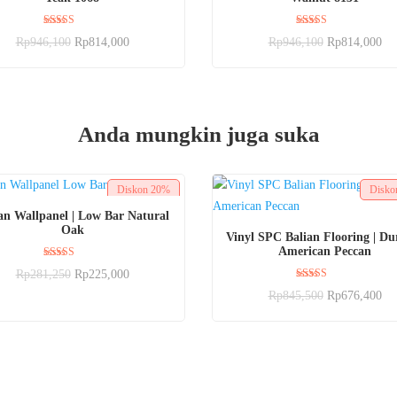
Dinilai
Dinilai
Rp
946,100
Rp
814,000
Rp
946,100
Rp
814,000
5.00
5.00
dari 5
dari 5
Anda mungkin juga suka
Diskon
20%
Disk
BELI SEKARANG
an Wallpanel | Low Bar Natural
Oak
BELI SEKARANG
Vinyl SPC Balian Flooring | Dur
American Peccan
Dinilai
Rp
281,250
Rp
225,000
5.00
Dinilai
dari 5
Rp
845,500
Rp
676,400
5.00
dari 5