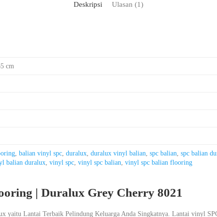
Deskripsi
Ulasan (1)
65 cm
ooring
,
balian vinyl spc
,
duralux
,
duralux vinyl balian
,
spc balian
,
spc balian du
yl balian duralux
,
vinyl spc
,
vinyl spc balian
,
vinyl spc balian flooring
ooring | Duralux Grey Cherry 8021
x yaitu Lantai Terbaik Pelindung Keluarga Anda Singkatnya. Lantai vinyl SP