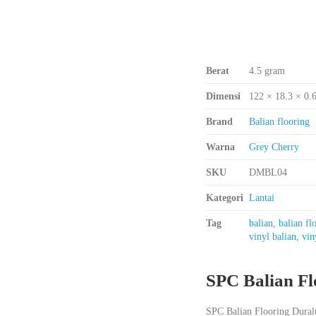
Berat
4.5 gram
Dimensi
122 × 18.3 × 0.
Brand
Balian flooring
Warna
Grey Cherry
SKU
DMBL04
Kategori
Lantai
Tag
balian
,
balian fl
vinyl balian
,
vin
SPC Balian Fl
SPC Balian Flooring Duralu