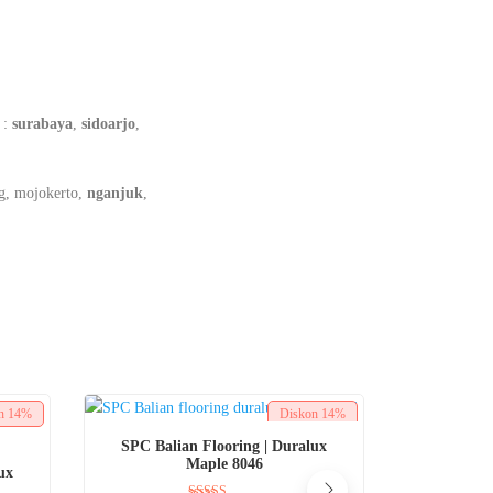
 :
surabaya
,
sidoarjo
,
g, mojokerto,
nganjuk
,
on
14%
Diskon
14%
BELI SEKARANG
SPC Balian Flooring | Duralux
Maple 8046
ux