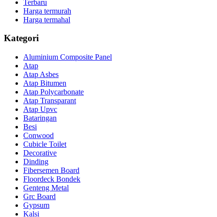
Terbaru
Harga termurah
Harga termahal
Kategori
Aluminium Composite Panel
Atap
Atap Asbes
Atap Bitumen
Atap Polycarbonate
Atap Transparant
Atap Upvc
Bataringan
Besi
Conwood
Cubicle Toilet
Decorative
Dinding
Fibersemen Board
Floordeck Bondek
Genteng Metal
Grc Board
Gypsum
Kalsi