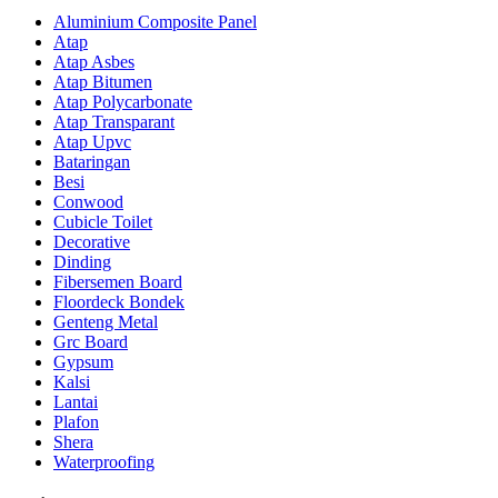
Aluminium Composite Panel
Atap
Atap Asbes
Atap Bitumen
Atap Polycarbonate
Atap Transparant
Atap Upvc
Bataringan
Besi
Conwood
Cubicle Toilet
Decorative
Dinding
Fibersemen Board
Floordeck Bondek
Genteng Metal
Grc Board
Gypsum
Kalsi
Lantai
Plafon
Shera
Waterproofing