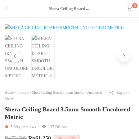
0
Shera Ceiling Board ...
Home
»
Produk
»
Shera Ceiling Board 3.5mm Smooth Uncolored
Bagikan
Metric
Shera Ceiling Board 3.5mm Smooth Uncolored
Metric
5.00 (1 review)
137
Dilihat
Rp
73,500
Rp
61,250
Diskon
17%