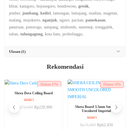
blitar, kanigoro, bojonegoro, bondowoso,
gresik
,
jember,
jombang
,
kediri
, lamongan, lumajang, madiun, magetan,
malang, mojokerto,
nganjuk
, ngawi, pacitan,
pamekasan
,
pasuruan, ponorogo, sampang, situbondo, sumenep, trenggalek,
tuban,
tulungagung
, kota batu, probolinggo,
Ulasan (1)
Rekomendasi
Diskon
17%
Diskon
19%
BELI SEKARANG
Shera Deco Ceiling Board
Dinilai
BELI SEKARANG
Shera Board 3.5mm Smooth
Rp
274,600
Rp
228,900
5.00
Uncolored Imperial
dari 5
Dinilai
Rp
76,800
Rp
62,450
5.00
dari 5