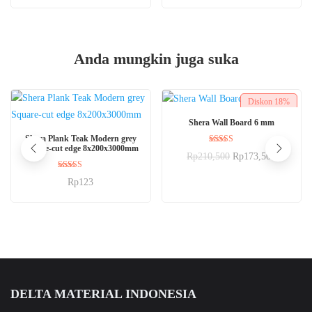
Anda mungkin juga suka
Diskon
18%
BELI SEKARANG
Shera Wall Board 6 mm
BELI SEKARANG
Shera Plank Teak Modern grey
Square-cut edge 8x200x3000mm
Dinilai
Rp
210,500
Rp
173,500
5.00
dari 5
Dinilai
Rp
123
5.00
dari 5
DELTA MATERIAL INDONESIA