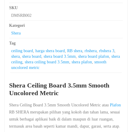
SKU
DMSRB002
Kategori
Shera
Tag
ceiling board
,
harga shera board
,
RB shera
,
rbshera
,
rbshera 3
,
shera
,
shera board
,
shera board 3.5mm
,
shera board plafon
,
shera
ceiling
,
shera ceiling board 3.5mm
,
shera plafon
,
smooth
uncolored metric
Shera Ceiling Board 3.5mm Smooth
Uncolored Metric
Shera Ceiling Board 3.5mm Smooth Uncolored Metric atau
Plafon
RB SHERA merupakan pilihan yang kokoh dan tahan lama, sesuai
untuk berbagai aplikasi baik di dalam maupun di luar ruangan,
termasuk area basah seperti kamar mandi, dapur, garasi, serta atap.