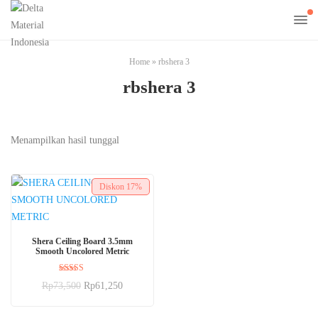
Home
»
rbshera 3
rbshera 3
Menampilkan hasil tunggal
Diskon
17%
BELI SEKARANG
Shera Ceiling Board 3.5mm
Smooth Uncolored Metric
Dinilai
Rp
73,500
Rp
61,250
5.00
dari 5