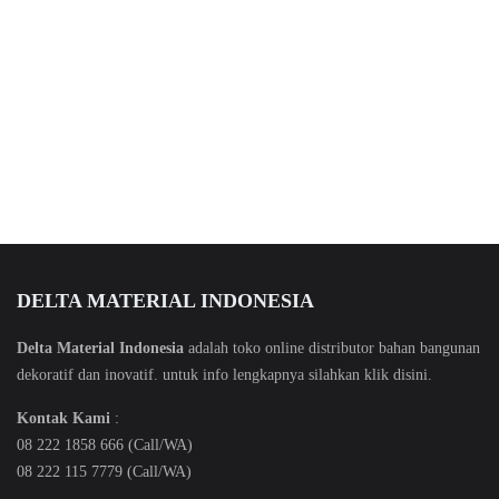
DELTA MATERIAL INDONESIA
Delta Material Indonesia
adalah toko online distributor bahan bangunan
dekoratif dan inovatif. untuk info lengkapnya silahkan klik
disini
.
Kontak Kami
:
08 222 1858 666 (Call/WA)
08 222 115 7779 (Call/WA)