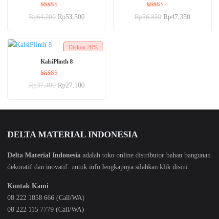
Dinilai
Dinilai
Rp
64,200
Rp
53,500
Rp
56,850
Rp
47,350
5.00
5.00
dari 5
dari 5
Diskon
28%
BELI SEKARANG
KalsiPlinth 8
Dinilai
Rp
37,400
Rp
27,100
5.00
dari 5
DELTA MATERIAL INDONESIA
Delta Material Indonesia
adalah toko online distributor bahan bangunan
dekoratif dan inovatif. untuk info lengkapnya silahkan klik
disini
.
Kontak Kami
:
08 222 1858 666 (Call/WA)
08 222 115 7779 (Call/WA)