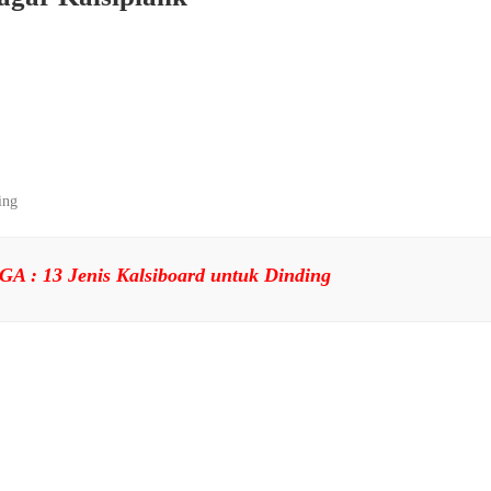
ing
GA :
13 Jenis Kalsiboard untuk Dinding
kmotifkayu #ukurankalsiplank #kalsiplankjati #hargakalsiboard #papansirip #di
 #jualkalsiplank #atap #lisplang #dindingluar #kalsiplank8mm