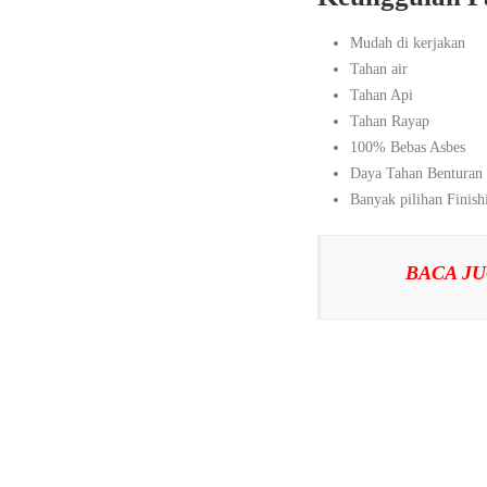
Mudah di kerjakan
Tahan air
Tahan Api
Tahan Rayap
100% Bebas Asbes
Daya Tahan Benturan
Banyak pilihan Finish
BACA JU
tag:#pagar #hargakasliplan
#pagarminimalis #listplank