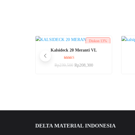
Diskon
13%
BELI SEKARANG
Kalsideck 20 Meranti VL
Dinilai
Rp
239,500
Rp
208,300
5.00
dari 5
DELTA MATERIAL INDONESIA