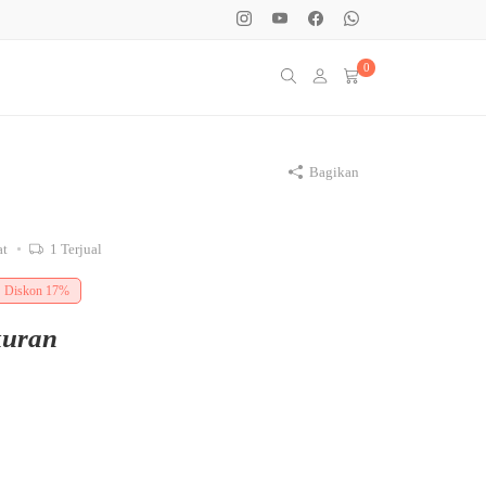
0
Bagikan
at
1
Terjual
Diskon
17%
kuran