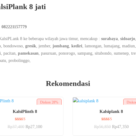
lsiPlank 8 jati
 082221157779
alsiPLank 8 ke beberapa wilayah jawa timur, mencakup :
surabaya
,
sidoarjo
ro, bondowoso,
gresik
, jember,
jombang
,
kediri
, lamongan, lumajang, madiun
i, pacitan,
pamekasan
, pasuruan, ponorogo, sampang, situbondo, sumenep, tre
batu, probolinggo,
Rekomendasi
Diskon
28%
Disk
BELI SEKARANG
BELI SEKARANG
KalsiPlinth 8
Kalsiplank 8
Dinilai
Dinilai
Rp
37,400
Rp
27,100
Rp
56,850
Rp
47,350
5.00
5.00
dari 5
dari 5