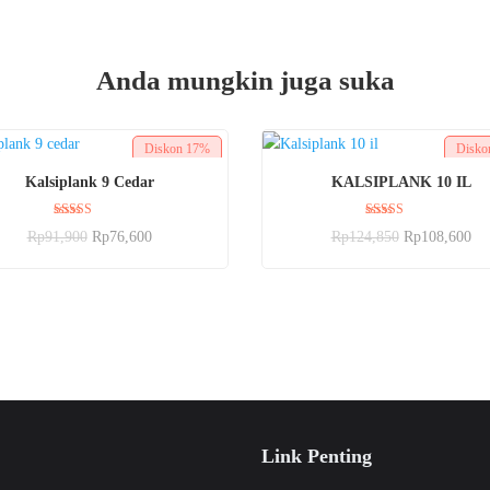
Anda mungkin juga suka
Diskon
17%
Disk
BELI SEKARANG
BELI SEKARANG
Kalsiplank 9 Cedar
KALSIPLANK 10 IL
Dinilai
Dinilai
Rp
91,900
Rp
76,600
Rp
124,850
Rp
108,600
5.00
5.00
dari 5
dari 5
Link Penting