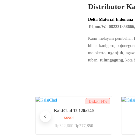
Distributor Ka
Delta Material Indonesia
Telpon/Wa 082221858666,
Kami melayani pembelian K
blitar, kanigoro, bojonego
mojokerto,
nganjuk
, ngaw
tuban,
tulungagung
, kota 
Diskon
14%
BELI SEKARANG
KalsiClad 12 120×240
Dinilai
Rp
322,800
Rp
277,850
5.00
dari 5