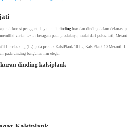
ati
apan dekorasi pengganti kayu untuk
dinding
luar dan dinding dalam dekorasi 
memiliki varian tektur beragam pada produknya, mulai dari polos, Jati, Merant
ofil Interlocking (IL) pada produk KalsiPlank 10 IL, KalsiPlank 10 Meranti IL 
air pada dinding bangunan nan elegan.
Ukuran dinding kalsiplank
agar Kalsiplank