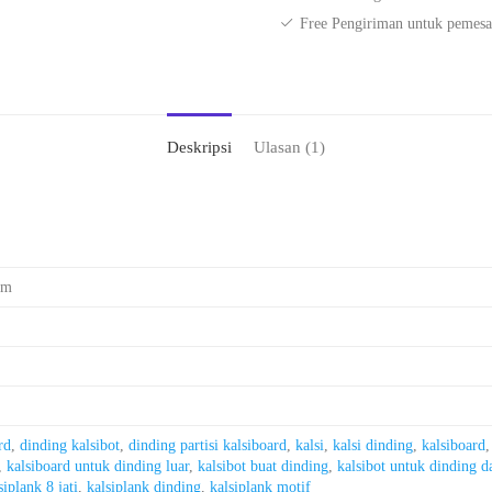
Free Pengiriman untuk pemesa
Deskripsi
Ulasan (1)
cm
rd
,
dinding kalsibot
,
dinding partisi kalsiboard
,
kalsi
,
kalsi dinding
,
kalsiboard
,
kalsiboard untuk dinding luar
,
kalsibot buat dinding
,
kalsibot untuk dinding 
siplank 8 jati
,
kalsiplank dinding
,
kalsiplank motif