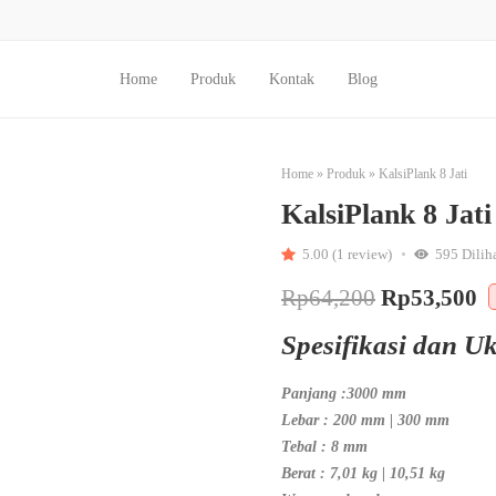
Home
Produk
Kontak
Blog
Home
»
Produk
»
KalsiPlank 8 Jati
KalsiPlank 8 Jati
5.00 (1 review)
595
Dilih
Rp
64,200
Rp
53,500
Spesifikasi dan U
Panjang :3000 mm
Lebar : 200 mm | 300 mm
Tebal : 8 mm
Berat : 7,01 kg | 10,51 kg