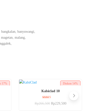
, bangkalan, banyuwangi,
, magetan, malang,
nggalek,
on
17%
Diskon
14%
BELI SEKARANG
Kalsiclad 10
Dinilai
Rp
266,500
Rp
229,500
5.00
dari 5