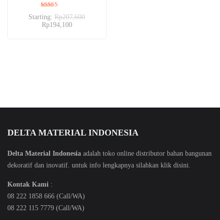
Dinilai
Starting:
Rp
207,600
5.00
Rp
194,100
dari 5
DELTA MATERIAL INDONESIA
Delta Material Indonesia
adalah toko online distributor bahan bangunan
dekoratif dan inovatif. untuk info lengkapnya silahkan klik
disini
.
Kontak Kami
:
08 222 1858 666 (Call/WA)
08 222 115 7779 (Call/WA)