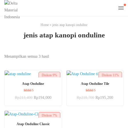
Home
»
jenis atap kanopi onduline
jenis atap kanopi onduline
Menampilkan semua 3 hasil
Diskon
9%
Diskon
11%
BELI SEKARANG
BELI SEKARANG
Atap Onduline
Atap Onduline Tile
Dinilai
Dinilai
Rp
213,400
Rp
194,000
Rp
218,700
Rp
195,200
5.00
5.00
dari 5
dari 5
Diskon
7%
PILIH OPSI
Atap Onduline Classic