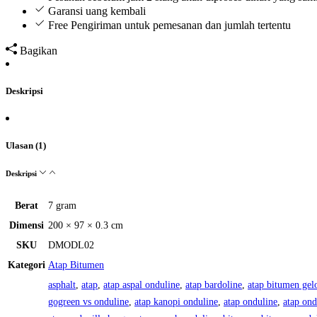
Garansi uang kembali
Free Pengiriman untuk pemesanan dan jumlah tertentu
Bagikan
Deskripsi
Ulasan (1)
Deskripsi
Berat
7 gram
Dimensi
200 × 97 × 0.3 cm
SKU
DMODL02
Kategori
Atap Bitumen
asphalt
,
atap
,
atap aspal onduline
,
atap bardoline
,
atap bitumen ge
gogreen vs onduline
,
atap kanopi onduline
,
atap onduline
,
atap ond