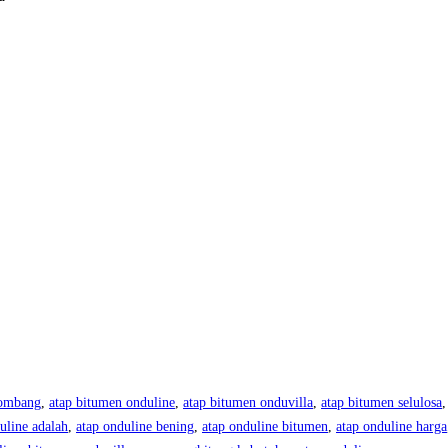
lombang
,
atap bitumen onduline
,
atap bitumen onduvilla
,
atap bitumen selulosa
uline adalah
,
atap onduline bening
,
atap onduline bitumen
,
atap onduline harga