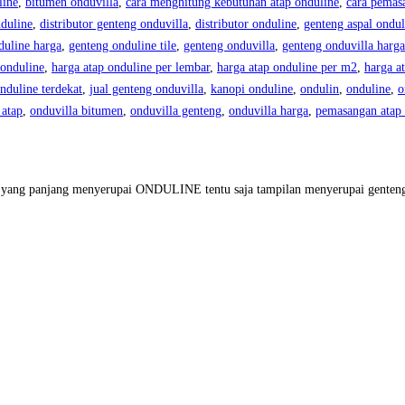
line
,
bitumen onduvilla
,
cara menghitung kebutuhan atap onduline
,
cara pemas
nduline
,
distributor genteng onduvilla
,
distributor onduline
,
genteng aspal ondul
duline harga
,
genteng onduline tile
,
genteng onduvilla
,
genteng onduvilla harga
 onduline
,
harga atap onduline per lembar
,
harga atap onduline per m2
,
harga a
onduline terdekat
,
jual genteng onduvilla
,
kanopi onduline
,
ondulin
,
onduline
,
o
 atap
,
onduvilla bitumen
,
onduvilla genteng
,
onduvilla harga
,
pemasangan atap 
atap yang panjang menyerupai ONDULINE tentu saja tampilan menyerupai gen