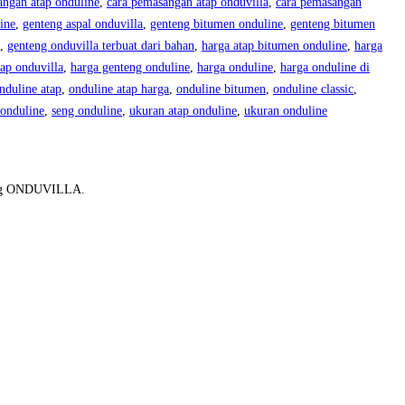
angan atap onduline
,
cara pemasangan atap onduvilla
,
cara pemasangan
ine
,
genteng aspal onduvilla
,
genteng bitumen onduline
,
genteng bitumen
,
genteng onduvilla terbuat dari bahan
,
harga atap bitumen onduline
,
harga
tap onduvilla
,
harga genteng onduline
,
harga onduline
,
harga onduline di
nduline atap
,
onduline atap harga
,
onduline bitumen
,
onduline classic
,
onduline
,
seng onduline
,
ukuran atap onduline
,
ukuran onduline
teng ONDUVILLA.