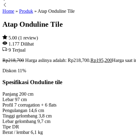
Home
»
Produk
»
Atap Onduline Tile
Atap Onduline Tile
5.00 (1 review)
1.177
Dilihat
9
Terjual
Rp
218,700
Harga aslinya adalah: Rp218,700.
Rp
195,200
Harga saat i
Diskon
11%
Spesifikasi Onduline tile
Panjang 200 cm
Lebar 97 cm
Profil 7 corrugation + 6 flats
Pengulangan 14,6 cm
Tinggi gelombang 3,8 cm
Lebar gelombang 9,7 cm
Tipe DR
Berat / lembar 6,1 kg