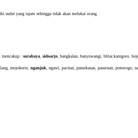
iki sudut yang tajam sehingga tidak akan melukai orang.
r, mencakup :
surabaya
,
sidoarjo
, bangkalan, banyuwangi, blitar,kanigoro, b
alang, mojokerto,
nganjuk
, ngawi, pacitan, pamekasan, pasuruan, ponorogo, s