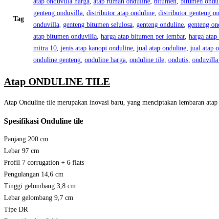
atap onduvilla harga
,
atap rumah onduline
,
bitumen
,
bitumen ondu
genteng onduvilla
,
distributor atap onduline
,
distributor genteng o
Tag
onduvilla
,
genteng bitumen selulosa
,
genteng onduline
,
genteng on
atap bitumen onduvilla
,
harga atap bitumen per lembar
,
harga atap
mitra 10
,
jenis atap kanopi onduline
,
jual atap onduline
,
jual atap 
onduline genteng
,
onduline harga
,
onduline tile
,
ondutis
,
onduvilla
Atap ONDULINE TILE
Atap Onduline tile merupakan inovasi baru, yang menciptakan lembaran 
Spesifikasi Onduline tile
Panjang 200 cm
Lebar 97 cm
Profil 7 corrugation + 6 flats
Pengulangan 14,6 cm
Tinggi gelombang 3,8 cm
Lebar gelombang 9,7 cm
Tipe DR