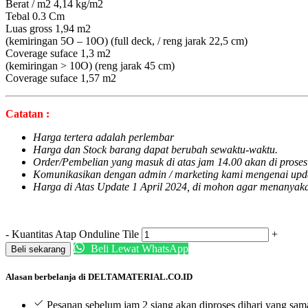
Berat / m2 4,14 kg/m2
Tebal 0.3 Cm
Luas gross 1,94 m2
(kemiringan 5O – 10O) (full deck, / reng jarak 22,5 cm)
Coverage suface 1,3 m2
(kemiringan > 10O) (reng jarak 45 cm)
Coverage suface 1,57 m2
Catatan :
Harga tertera adalah perlembar
Harga dan Stock barang dapat berubah sewaktu-waktu.
Order/Pembelian yang masuk di atas jam 14.00 akan di proses 
Komunikasikan dengan admin / marketing kami mengenai update
Harga di Atas Update 1 April 2024, di mohon agar menanyak
-
Kuantitas Atap Onduline Tile
+
Beli Lewat WhatsApp
Beli sekarang
Alasan berbelanja di DELTAMATERIAL.CO.ID
Pesanan sebelum jam 2 siang akan diproses dihari yang sam