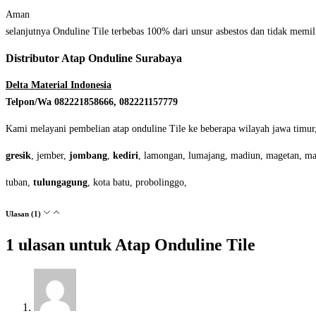
Aman
selanjutnya Onduline Tile terbebas 100% dari unsur asbestos dan tidak memil
Distributor Atap Onduline Surabaya
Delta Material Indonesia
Telpon/Wa 082221858666, 082221157779
Kami melayani pembelian atap onduline Tile ke beberapa wilayah jawa timu
gresik
, jember,
jombang
,
kediri
, lamongan, lumajang, madiun, magetan, m
tuban,
tulungagung
, kota batu, probolinggo,
Ulasan (1)
1 ulasan untuk
Atap Onduline Tile