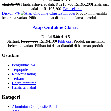
Rp
218,700
Harga aslinya adalah: Rp218,700.
Rp
195,200
Harga saat
ini adalah: Rp195,200.
Beli sekarang
Diskon
7%
Pilih opsi
Produk ini memiliki
beberapa varian. Pilihan ini dapat diambil di halaman produk
Atap Onduline Classic
Dinilai
5.00
dari 5
Starting:
Rp
207,600
Rp
194,100
Pilih opsi
Produk ini memiliki
beberapa varian. Pilihan ini dapat diambil di halaman produk
Urutkan
Pengurutan a-z
Terpopuler
Rata-rata rating
Terbaru
Harga termurah
Harga termahal
Kategori
Aluminium Composite Panel
Atap