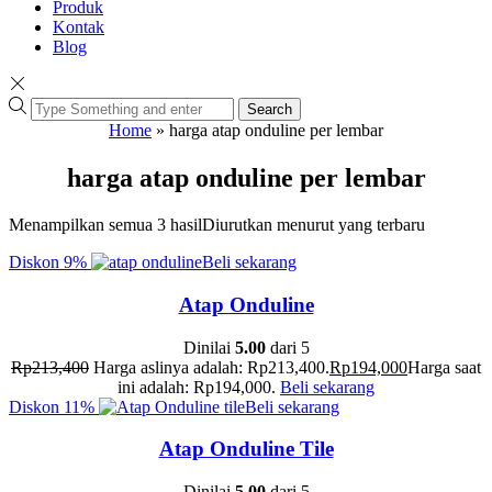
Produk
Kontak
Blog
Search
Home
»
harga atap onduline per lembar
harga atap onduline per lembar
Menampilkan semua 3 hasil
Diurutkan menurut yang terbaru
Diskon
9%
Beli sekarang
Atap Onduline
Dinilai
5.00
dari 5
Rp
213,400
Harga aslinya adalah: Rp213,400.
Rp
194,000
Harga saat
ini adalah: Rp194,000.
Beli sekarang
Diskon
11%
Beli sekarang
Atap Onduline Tile
Dinilai
5.00
dari 5