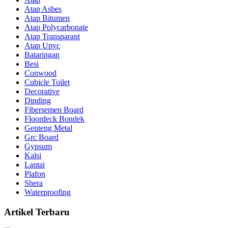
Atap Asbes
Atap Bitumen
Atap Polycarbonate
Atap Transparant
Atap Upvc
Bataringan
Besi
Conwood
Cubicle Toilet
Decorative
Dinding
Fibersemen Board
Floordeck Bondek
Genteng Metal
Grc Board
Gypsum
Kalsi
Lantai
Plafon
Shera
Waterproofing
Artikel Terbaru