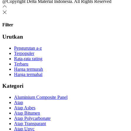
@Copyright Delta Material Indonesia. All Rights Reserved
Filter
Urutkan
Pengurutan a-z
Terpopuler
Rata-rata rating
Terbaru
Harga termurah
Harga termahal
Kategori
Aluminium Composite Panel
Atap
Atap Asbes
Atap Bitumen
Atap Polycarbonate
Atap Transparant
Atap Upvc