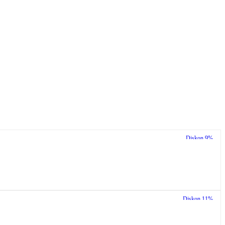
Diskon
9%
Diskon
11%