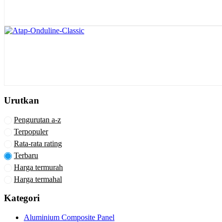
Produk
ini
memiliki
beberapa
varian.
Pilihan
ini
Urutkan
dapat
diambil
Pengurutan a-z
di
halaman
Terpopuler
produk
Rata-rata rating
Terbaru
Harga termurah
Harga termahal
Kategori
Aluminium Composite Panel