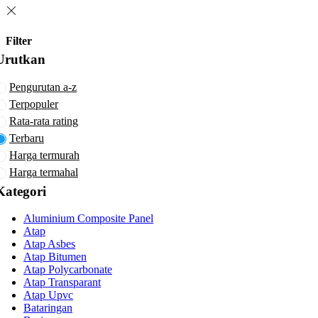
Filter
Urutkan
Pengurutan a-z
Terpopuler
Rata-rata rating
Terbaru
Harga termurah
Harga termahal
Kategori
Aluminium Composite Panel
Atap
Atap Asbes
Atap Bitumen
Atap Polycarbonate
Atap Transparant
Atap Upvc
Bataringan