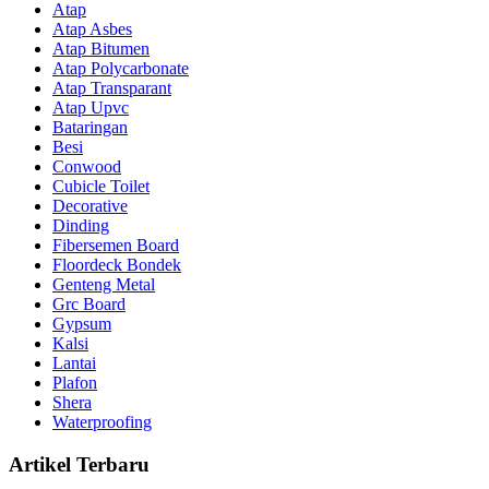
Atap
Atap Asbes
Atap Bitumen
Atap Polycarbonate
Atap Transparant
Atap Upvc
Bataringan
Besi
Conwood
Cubicle Toilet
Decorative
Dinding
Fibersemen Board
Floordeck Bondek
Genteng Metal
Grc Board
Gypsum
Kalsi
Lantai
Plafon
Shera
Waterproofing
Artikel Terbaru