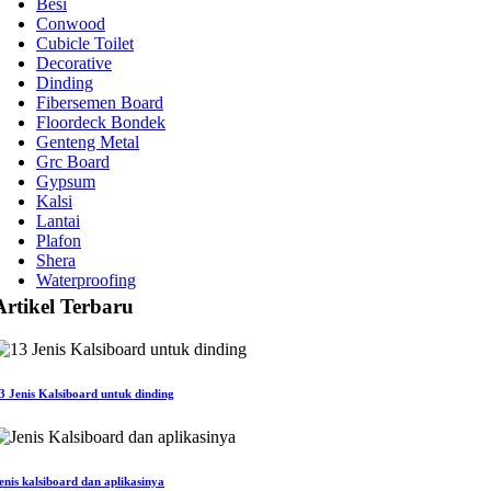
Besi
Conwood
Cubicle Toilet
Decorative
Dinding
Fibersemen Board
Floordeck Bondek
Genteng Metal
Grc Board
Gypsum
Kalsi
Lantai
Plafon
Shera
Waterproofing
Artikel Terbaru
3 Jenis Kalsiboard untuk dinding
enis kalsiboard dan aplikasinya