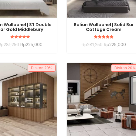
BELI SEKARANG
BELI SEKARANG
n Wallpanel | ST Double
Balian Wallpanel | Solid Bar
ar Gold Middlebury
Cottage Cream
Dinilai
Dinilai
Rp
281,250
Rp
225,000
Rp
281,250
Rp
225,000
5.00
5.00
dari 5
dari 5
Diskon
20%
Diskon
20%