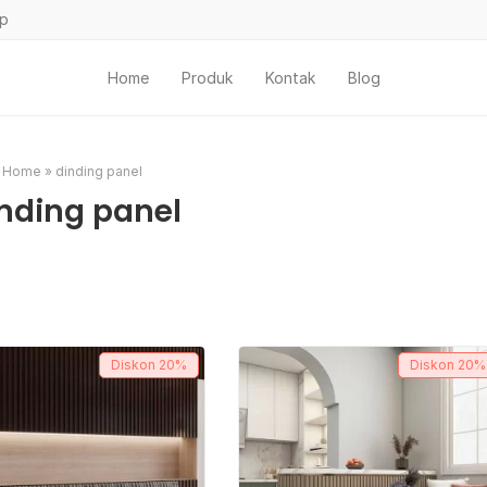
ap
Home
Produk
Kontak
Blog
Home
»
dinding panel
nding panel
Diskon
20%
Diskon
20%