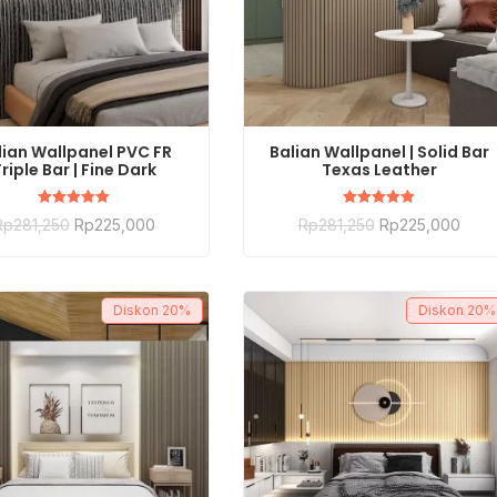
BELI SEKARANG
BELI SEKARANG
lian Wallpanel PVC FR
Balian Wallpanel | Solid Bar
riple Bar | Fine Dark
Texas Leather
Dinilai
Dinilai
Rp
281,250
Rp
225,000
Rp
281,250
Rp
225,000
5.00
5.00
dari 5
dari 5
Diskon
20%
Diskon
20%