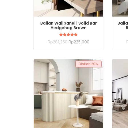
BELI SEKARANG
Balian Wallpanel | Solid Bar
Balia
Hedgehog Brown
B
Dinilai
Rp
281,250
Rp
225,000
5.00
dari 5
Diskon
20%