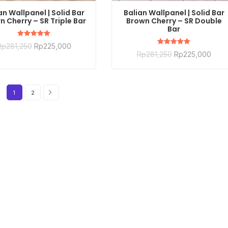
BELI SEKARANG
BELI SEKARANG
an Wallpanel | Solid Bar
Balian Wallpanel | Solid Bar
n Cherry – SR Triple Bar
Brown Cherry – SR Double
Bar
Dinilai
Rp
281,250
Rp
225,000
5.00
Dinilai
Rp
281,250
Rp
225,000
dari 5
5.00
dari 5
1
2