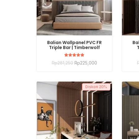
BELI SEKARANG
Balian Wallpanel PVC FR
Ba
Triple Bar | Timberwolf
T
Dinilai
Rp
281,250
Rp
225,000
5.00
dari 5
Diskon
20%