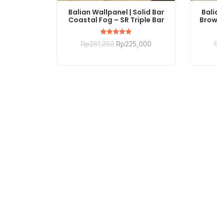
BELI SEKARANG
Balian Wallpanel | Solid Bar
Bali
Coastal Fog – SR Triple Bar
Brow
Dinilai
Rp
281,250
Rp
225,000
5.00
dari 5