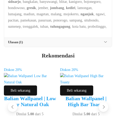
sidoarjo
, bangkalan, banyuwangi, blitar, kanigoro, bojonegoro,
bondowoso,
gresik
, jember,
jombang
,
kediri
, lamongan,
lumajang, madiun, magetan, malang, mojokerto,
nganjuk
, ngawi,
pacitan, pamekasan, pasuruan, ponorogo, sampang, situbondo,
sumenep, trenggalek, tuban,
tulungagung
, kota batu, probolinggo,
Ulasan (1)
Rekomendasi
Diskon
20%
Diskon
20%
Beli sekarang
Beli sekarang
Balian Wallpanel | Low
Balian Wallpanel |
Bar Natural Oak
High Bar Toasty
Dinilai
5.00
dari 5
Dinilai
5.00
dari 5