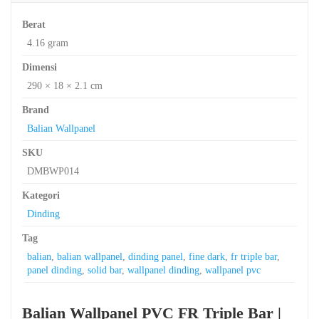
Berat
4.16 gram
Dimensi
290 × 18 × 2.1 cm
Brand
Balian Wallpanel
SKU
DMBWP014
Kategori
Dinding
Tag
balian
,
balian wallpanel
,
dinding panel
,
fine dark
,
fr triple bar
,
panel dinding
,
solid bar
,
wallpanel dinding
,
wallpanel pvc
Balian Wallpanel PVC FR Triple Bar |