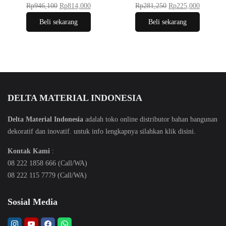
Rp
946,100
Rp
814,000
Rp
281,250
Rp
225,000
Beli sekarang
Beli sekarang
DELTA MATERIAL INDONESIA
Delta Material Indonesia
adalah toko online distributor bahan bangunan
dekoratif dan inovatif. untuk info lengkapnya silahkan klik
disini
.
Kontak Kami
:
08 222 1858 666 (Call/WA)
08 222 115 7779 (Call/WA)
Sosial Media