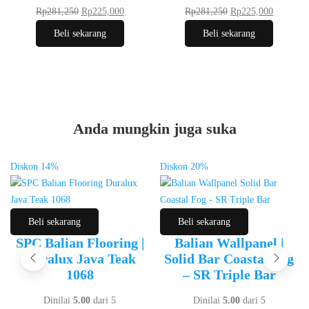
Rp
281,250
Rp
225,000
Rp
281,250
Rp
225,000
Beli sekarang
Beli sekarang
Anda mungkin juga suka
Diskon
14%
Diskon
20%
Beli sekarang
Beli sekarang
SPC Balian Flooring |
Balian Wallpanel |
Duralux Java Teak
Solid Bar Coastal Fog
1068
– SR Triple Bar
Dinilai
5.00
dari 5
Dinilai
5.00
dari 5