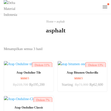
Home
»
asphalt
asphalt
Menampilkan semua 3 hasil
Diskon
11%
Diskon
13%
BELI SEKARANG
PILIH OPSI
Atap Onduline Tile
Atap Bitumen Onduvilla
Dinilai
Dinilai
Rp
218,700
Rp
195,200
Starting:
Rp
71,900
Rp
62,600
5.00
5.00
dari 5
dari 5
Diskon
7%
PILIH OPSI
Atap Onduline Classic