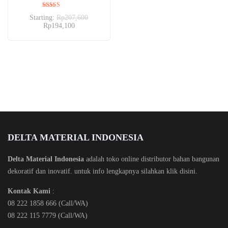
Dinilai
Starting:
Rp
207,600
5.00
Rp
194,100
dari 5
DELTA MATERIAL INDONESIA
Delta Material Indonesia
adalah toko online distributor bahan bangunan
dekoratif dan inovatif. untuk info lengkapnya silahkan klik
disini
.
Kontak Kami
:
08 222 1858 666 (Call/WA)
08 222 115 7779 (Call/WA)