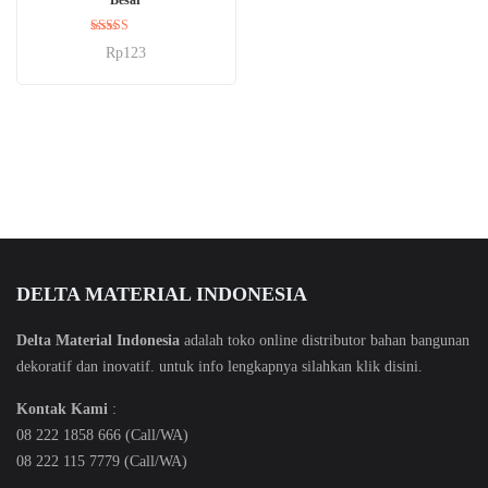
Dinilai
Rp
123
5.00
dari 5
DELTA MATERIAL INDONESIA
Delta Material Indonesia
adalah toko online distributor bahan bangunan
dekoratif dan inovatif. untuk info lengkapnya silahkan klik
disini
.
Kontak Kami
:
08 222 1858 666 (Call/WA)
08 222 115 7779 (Call/WA)