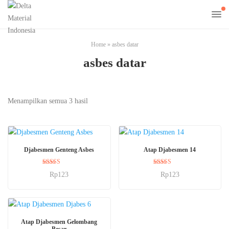
Home
»
asbes datar
asbes datar
Menampilkan semua 3 hasil
BELI SEKARANG
BELI SEKARANG
Djabesmen Genteng Asbes
Atap Djabesmen 14
Dinilai
Dinilai
Rp
123
Rp
123
5.00
5.00
dari 5
dari 5
BELI SEKARANG
Atap Djabesmen Gelombang
Besar