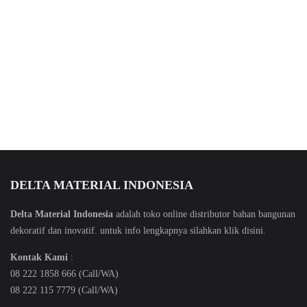
DELTA MATERIAL INDONESIA
Delta Material Indonesia
adalah toko online distributor bahan bangunan
dekoratif dan inovatif. untuk info lengkapnya silahkan klik
disini
.
Kontak Kami
:
08 222 1858 666 (Call/WA)
08 222 115 7779 (Call/WA)