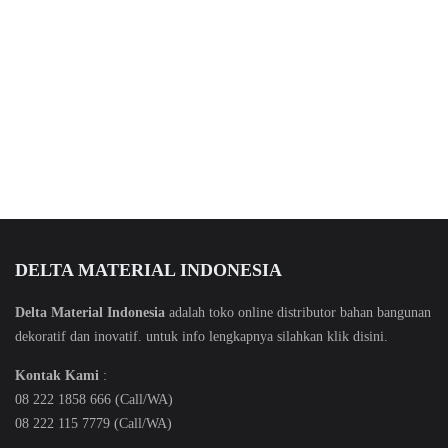
DELTA MATERIAL INDONESIA
Delta Material Indonesia
adalah toko online distributor bahan bangunan
dekoratif dan inovatif. untuk info lengkapnya silahkan klik
disini
.
Kontak Kami
:
08 222 1858 666 (Call/WA)
08 222 115 7779 (Call/WA)