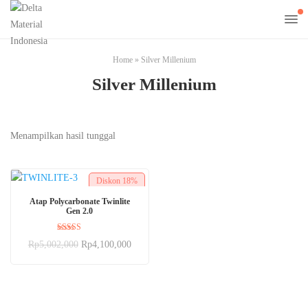
Home
»
Silver Millenium
Silver Millenium
Menampilkan hasil tunggal
Diskon
18%
PILIH OPSI
Atap Polycarbonate Twinlite
Gen 2.0
Dinilai
Rp
5,002,000
Rp
4,100,000
5.00
dari 5