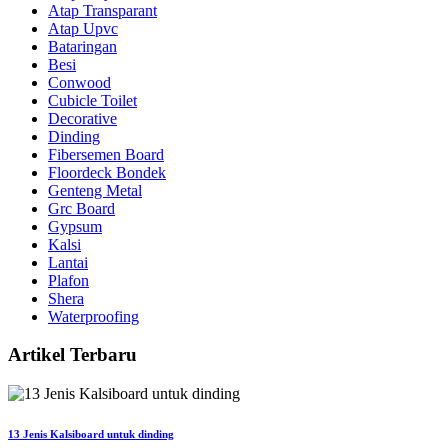
Atap Transparant
Atap Upvc
Bataringan
Besi
Conwood
Cubicle Toilet
Decorative
Dinding
Fibersemen Board
Floordeck Bondek
Genteng Metal
Grc Board
Gypsum
Kalsi
Lantai
Plafon
Shera
Waterproofing
Artikel Terbaru
13 Jenis Kalsiboard untuk dinding