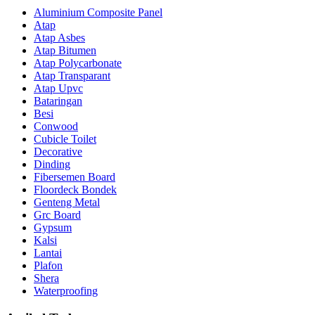
Aluminium Composite Panel
Atap
Atap Asbes
Atap Bitumen
Atap Polycarbonate
Atap Transparant
Atap Upvc
Bataringan
Besi
Conwood
Cubicle Toilet
Decorative
Dinding
Fibersemen Board
Floordeck Bondek
Genteng Metal
Grc Board
Gypsum
Kalsi
Lantai
Plafon
Shera
Waterproofing