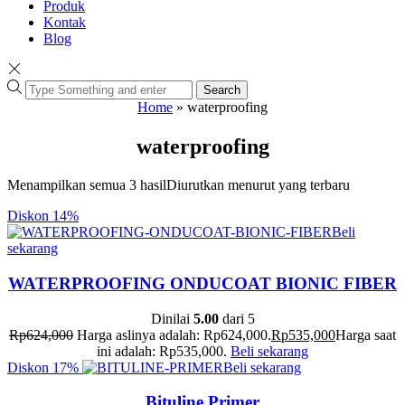
Produk
Kontak
Blog
Search
Home
»
waterproofing
waterproofing
Menampilkan semua 3 hasil
Diurutkan menurut yang terbaru
Diskon
14%
Beli
sekarang
WATERPROOFING ONDUCOAT BIONIC FIBER
Dinilai
5.00
dari 5
Rp
624,000
Harga aslinya adalah: Rp624,000.
Rp
535,000
Harga saat
ini adalah: Rp535,000.
Beli sekarang
Diskon
17%
Beli sekarang
Bituline Primer