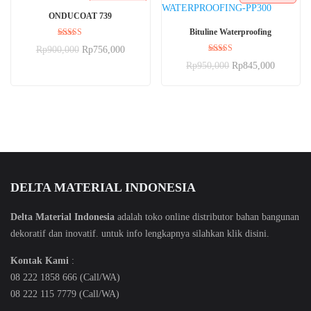
BELI SEKARANG
ONDUCOAT 739
BELI SEKARANG
Bituline Waterproofing
Dinilai
Rp
900,000
Rp
756,000
5.00
Dinilai
dari 5
Rp
950,000
Rp
845,000
5.00
dari 5
DELTA MATERIAL INDONESIA
Delta Material Indonesia
adalah toko online distributor bahan bangunan
dekoratif dan inovatif. untuk info lengkapnya silahkan klik
disini
.
Kontak Kami
:
08 222 1858 666 (Call/WA)
08 222 115 7779 (Call/WA)