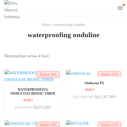
Home
»
waterproofing onduline
waterproofing onduline
Menampilkan semua 4 hasil
Diskon
14%
Diskon
17%
BELI SEKARANG
Onducoat PA
BELI SEKARANG
WATERPROOFING
ONDUCOAT BIONIC FIBER
Dinilai
Rp
1,569,300
Rp
1,307,400
5.00
dari 5
Dinilai
Rp
624,000
Rp
535,000
5.00
dari 5
Diskon
16%
Diskon
11%