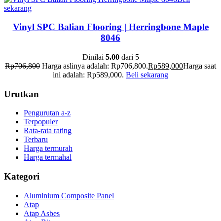
sekarang
Vinyl SPC Balian Flooring | Herringbone Maple
8046
Dinilai
5.00
dari 5
Rp
706,800
Harga aslinya adalah: Rp706,800.
Rp
589,000
Harga saat
ini adalah: Rp589,000.
Beli sekarang
Urutkan
Pengurutan a-z
Terpopuler
Rata-rata rating
Terbaru
Harga termurah
Harga termahal
Kategori
Aluminium Composite Panel
Atap
Atap Asbes