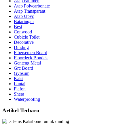
Atap Bitumen
Atap Polycarbonate
Atap Transparant
Atap Upvc
Bataringan
Besi
Conwood
Cubicle Toilet
Decorative
Dinding
Fibersemen Board
Floordeck Bondek
Genteng Metal
Grc Board
Gypsum
Kalsi
Lantai
Plafon
Shera
Waterproofing
Artikel Terbaru