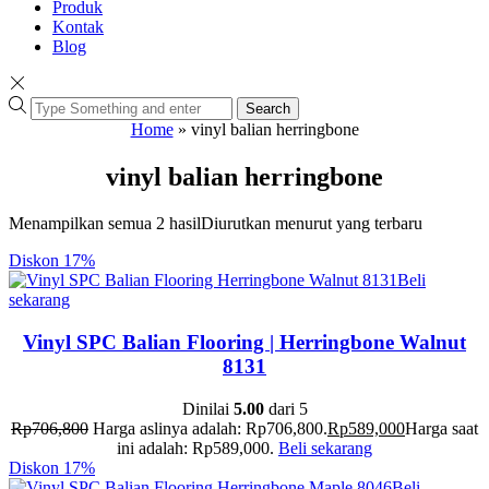
Produk
Kontak
Blog
Search
Home
»
vinyl balian herringbone
vinyl balian herringbone
Menampilkan semua 2 hasil
Diurutkan menurut yang terbaru
Diskon
17%
Beli
sekarang
Vinyl SPC Balian Flooring | Herringbone Walnut
8131
Dinilai
5.00
dari 5
Rp
706,800
Harga aslinya adalah: Rp706,800.
Rp
589,000
Harga saat
ini adalah: Rp589,000.
Beli sekarang
Diskon
17%
Beli