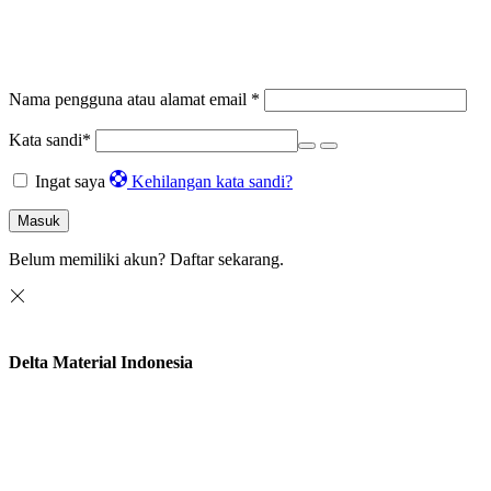
Nama pengguna atau alamat email
*
Kata sandi
*
Ingat saya
Kehilangan kata sandi?
Masuk
Belum memiliki akun?
Daftar sekarang.
Delta Material Indonesia
Selamat datang di Delta Material Indonesia. Kami siap membantu
segala kebutuhan material bangunan Anda.
Terima kasih sudah mengunjungi halaman kami. Beritahukan
kepada kami material apa saja yang sedang anda butuhkan..