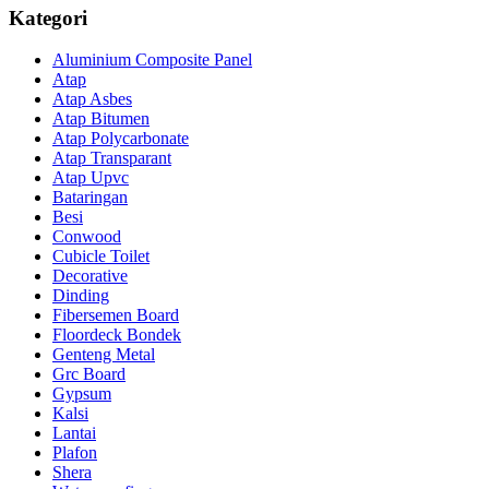
Kategori
Aluminium Composite Panel
Atap
Atap Asbes
Atap Bitumen
Atap Polycarbonate
Atap Transparant
Atap Upvc
Bataringan
Besi
Conwood
Cubicle Toilet
Decorative
Dinding
Fibersemen Board
Floordeck Bondek
Genteng Metal
Grc Board
Gypsum
Kalsi
Lantai
Plafon
Shera