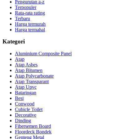
Pengurutan a-z
Terpopuler
Rata-rata rating
Terbaru
Harga termurah
Harga termahal
Kategori
Aluminium Composite Panel
Atap
Atap Asbes
Atap Bitumen
Atap Polycarbonate
Atap Transparant
Atap Upvc
Bataringan
Besi
Conwood
Cubicle Toilet
Decorative
Dinding
Fibersemen Board
Floordeck Bondek
Genteng Metal