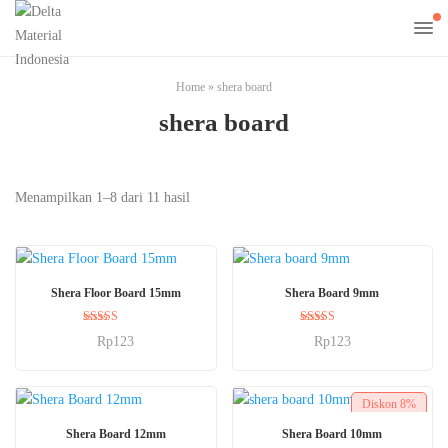
Home
»
shera board
shera board
Menampilkan 1–8 dari 11 hasil
BELI SEKARANG
BELI SEKARANG
Shera Floor Board 15mm
Shera Board 9mm
Dinilai
Dinilai
Rp
123
Rp
123
5.00
5.00
dari 5
dari 5
Diskon
8%
BELI SEKARANG
BELI SEKARANG
Shera Board 12mm
Shera Board 10mm