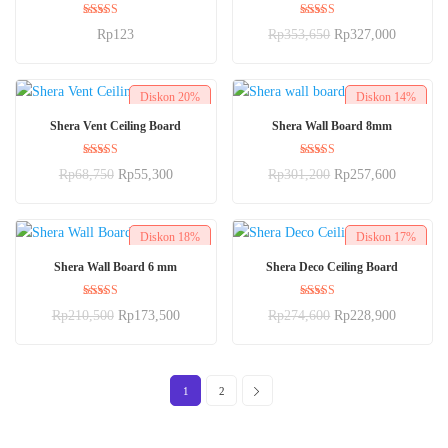
Dinilai
Dinilai
Rp
123
Rp
353,650
Rp
327,000
5.00
5.00
dari 5
dari 5
Diskon
20%
Diskon
14%
BELI SEKARANG
BELI SEKARANG
Shera Vent Ceiling Board
Shera Wall Board 8mm
Dinilai
Dinilai
Rp
68,750
Rp
55,300
Rp
301,200
Rp
257,600
5.00
5.00
dari 5
dari 5
Diskon
18%
Diskon
17%
BELI SEKARANG
BELI SEKARANG
Shera Wall Board 6 mm
Shera Deco Ceiling Board
Dinilai
Dinilai
Rp
210,500
Rp
173,500
Rp
274,600
Rp
228,900
5.00
5.00
dari 5
dari 5
1
2