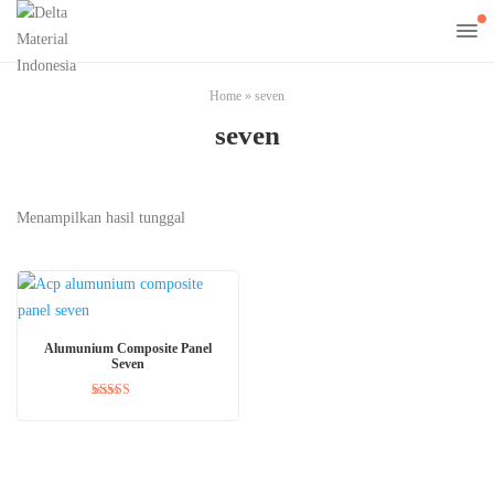
Home
»
seven
seven
Menampilkan hasil tunggal
BACA SELENGKAPNYA
Alumunium Composite Panel
Seven
Dinilai
5.00
dari 5