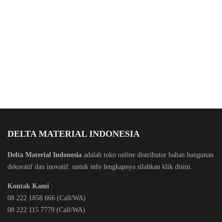
DELTA MATERIAL INDONESIA
Delta Material Indonesia
adalah toko online distributor bahan bangunan
dekoratif dan inovatif. untuk info lengkapnya silahkan klik
disini
.
Kontak Kami
:
08 222 1858 666 (Call/WA)
08 222 115 7779 (Call/WA)