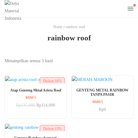
Home
»
rainbow roof
rainbow roof
Menampilkan semua 3 hasil
Diskon
16%
PILIH OPSI
PILIH OPSI
Atap Genteng Metal Arista Roof
GENTENG METAL RAINBOW
TANPA PASIR
Dinilai
Rp
135,000
Rp
114,000
5.00
Dinilai
Rp
0
dari 5
5.00
dari 5
Diskon
13%
PILIH OPSI
Genteng Rainbow berpasir