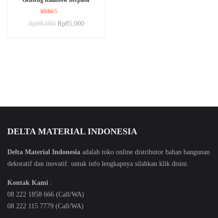
Dinilai
Rp
98,000
Rp
85,000
5.00
dari 5
DELTA MATERIAL INDONESIA
Delta Material Indonesia
adalah toko online distributor bahan bangunan
dekoratif dan inovatif. untuk info lengkapnya silahkan klik
disini
.
Kontak Kami
:
08 222 1858 666 (Call/WA)
08 222 115 7779 (Call/WA)