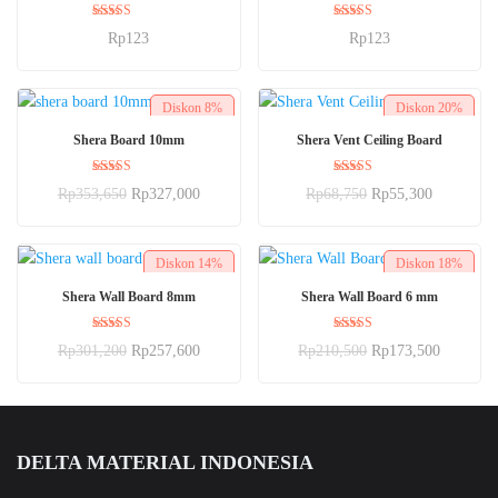
Dinilai
Dinilai
Rp
123
Rp
123
5.00
5.00
dari 5
dari 5
Diskon
8%
Diskon
20%
BELI SEKARANG
BELI SEKARANG
Shera Board 10mm
Shera Vent Ceiling Board
Dinilai
Dinilai
Rp
353,650
Rp
327,000
Rp
68,750
Rp
55,300
5.00
5.00
dari 5
dari 5
Diskon
14%
Diskon
18%
BELI SEKARANG
BELI SEKARANG
Shera Wall Board 8mm
Shera Wall Board 6 mm
Dinilai
Dinilai
Rp
301,200
Rp
257,600
Rp
210,500
Rp
173,500
5.00
5.00
dari 5
dari 5
DELTA MATERIAL INDONESIA