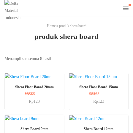
Home
»
produk shera board
produk shera board
Menampilkan semua 8 hasil
BELI SEKARANG
BELI SEKARANG
Shera Floor Board 20mm
Shera Floor Board 15mm
Dinilai
Dinilai
Rp
123
Rp
123
5.00
5.00
dari 5
dari 5
BELI SEKARANG
BELI SEKARANG
Shera Board 9mm
Shera Board 12mm