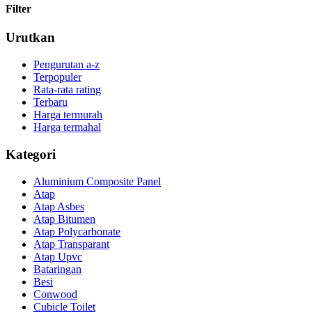
Filter
Urutkan
Pengurutan a-z
Terpopuler
Rata-rata rating
Terbaru
Harga termurah
Harga termahal
Kategori
Aluminium Composite Panel
Atap
Atap Asbes
Atap Bitumen
Atap Polycarbonate
Atap Transparant
Atap Upvc
Bataringan
Besi
Conwood
Cubicle Toilet