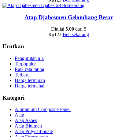
Beli sekarang
Atap Djabesmen Gelombang Besar
Dinilai
5.00
dari 5
Rp
123
Beli sekarang
Urutkan
Pengurutan a-z
Terpopuler
Rata-rata rating
Terbaru
Harga termurah
Harga termahal
Kategori
Aluminium Composite Panel
Atap
Atap Asbes
Atap Bitumen
Atap Polycarbonate
Atap Transparant