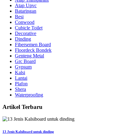
Atap Upvc
Bataringan
Besi
Conwood
Cubicle Toilet
Decorative
Dinding
Fibersemen Board
Floordeck Bondek
Genteng Metal
Grc Board
Gypsum
Kalsi
Lantai
Plafon
Shera
Waterproofing
Artikel Terbaru
13 Jenis Kalsiboard untuk dinding