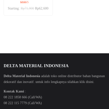
Dinilai
Starting:
Rp
71,900
Rp
62,600
5.00
dari 5
DELTA MATERIAL INDONESIA
Delta Material Indonesia
adalah toko online distributor bahan bangunan
dekoratif dan inovatif. untuk info lengkapnya silahkan klik
disini
.
Kontak Kami
:
08 222 1858 666 (Call/WA)
08 222 115 7779 (Call/WA)