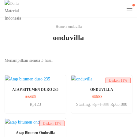
Home
»
onduvilla
onduvilla
Menampilkan semua 3 hasil
Diskon
11%
BELI SEKARANG
PILIH OPSI
ATAP BITUMEN DURO 235
ONDUVILLA
Dinilai
Dinilai
Rp
123
Starting:
Rp
71,000
Rp
63,000
5.00
5.00
dari 5
dari 5
Diskon
13%
PILIH OPSI
Atap Bitumen Onduvilla