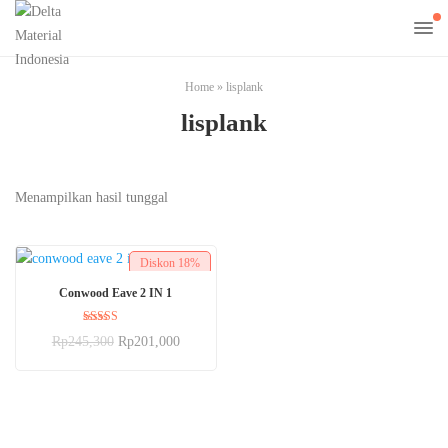
Home
»
lisplank
lisplank
Menampilkan hasil tunggal
Diskon
18%
BELI SEKARANG
Conwood Eave 2 IN 1
Dinilai
Rp
245,300
Rp
201,000
5.00
dari 5