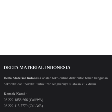
DELTA MATERIAL INDONESIA
Delta Material Indonesia
adalah toko online distributor bahan bangunan
dekoratif dan inovatif. untuk info lengkapnya silahkan klik
disini
.
Kontak Kami
:
08 222 1858 666 (Call/WA)
08 222 115 7779 (Call/WA)