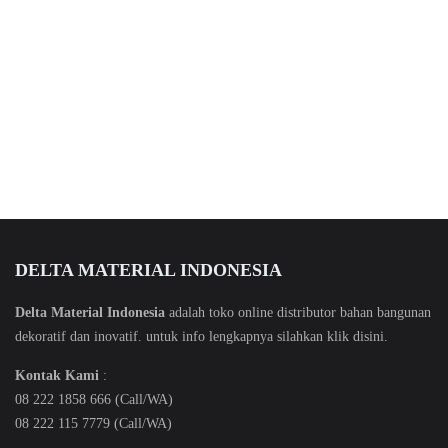
DELTA MATERIAL INDONESIA
Delta Material Indonesia
adalah toko online distributor bahan bangunan
dekoratif dan inovatif. untuk info lengkapnya silahkan klik
disini
.
Kontak Kami
:
08 222 1858 666 (Call/WA)
08 222 115 7779 (Call/WA)