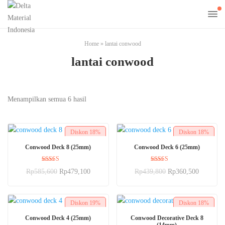
Home
»
lantai conwood
lantai conwood
Menampilkan semua 6 hasil
Diskon
18%
Diskon
18%
BELI SEKARANG
BELI SEKARANG
Conwood Deck 8 (25mm)
Conwood Deck 6 (25mm)
Dinilai
Dinilai
Rp
585,600
Rp
479,100
Rp
439,800
Rp
360,500
5.00
5.00
dari 5
dari 5
Diskon
19%
Diskon
18%
BELI SEKARANG
BELI SEKARANG
Conwood Deck 4 (25mm)
Conwood Decorative Deck 8
(14mm)