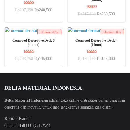
Dinilai
Rp
297,350
Rp
240,500
5.00
Dinilai
Rp
317,810
Rp
260,500
dari 5
5.00
dari 5
Diskon
20%
Diskon
18%
BELI SEKARANG
BELI SEKARANG
Conwood Decorative Deck 6
Conwood Decorative Deck 4
(14mm)
(14mm)
Dinilai
Dinilai
Rp
243,750
Rp
195,000
Rp
152,500
Rp
125,000
5.00
5.00
dari 5
dari 5
DELTA MATERIAL INDONESIA
Delta Material Indonesia
adalah toko online distributor bahan bangunan
dekoratif dan inovatif. untuk info lengkapnya silahkan klik
disini
.
Kontak Kami
:
08 222 1858 666 (Call/WA)