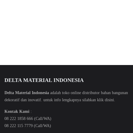
DELTA MATERIAL INDONESIA
Delta Material Indonesia
adalah toko online distributor bahan bangunan
dekoratif dan inovatif. untuk info lengkapnya silahkan klik
disini
.
Kontak Kami
:
08 222 1858 666 (Call/WA)
08 222 115 7779 (Call/WA)