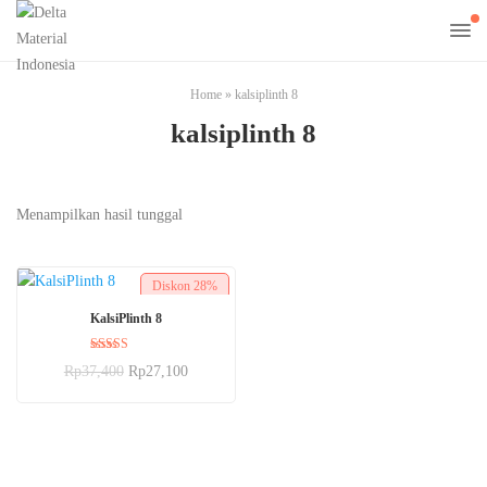
Home
»
kalsiplinth 8
kalsiplinth 8
Menampilkan hasil tunggal
Diskon
28%
BELI SEKARANG
KalsiPlinth 8
Dinilai
Rp
37,400
Rp
27,100
5.00
dari 5