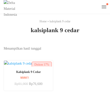
Home
»
kalsiplank 9 cedar
kalsiplank 9 cedar
Menampilkan hasil tunggal
Diskon
17%
BELI SEKARANG
Kalsiplank 9 Cedar
Dinilai
Rp
91,900
Rp
76,600
5.00
dari 5