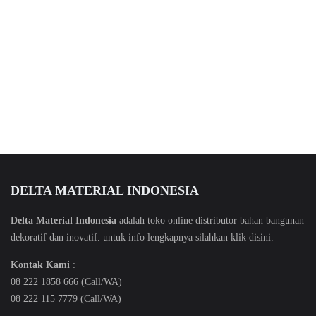
DELTA MATERIAL INDONESIA
Delta Material Indonesia
adalah toko online distributor bahan bangunan
dekoratif dan inovatif. untuk info lengkapnya silahkan klik
disini
.
Kontak Kami
:
08 222 1858 666 (Call/WA)
08 222 115 7779 (Call/WA)