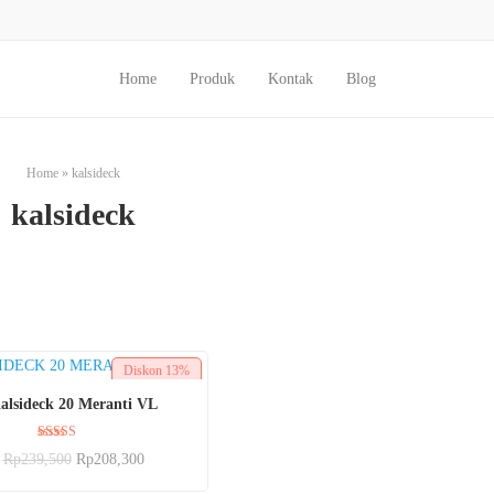
Home
Produk
Kontak
Blog
Home
»
kalsideck
kalsideck
Diskon
13%
BELI SEKARANG
alsideck 20 Meranti VL
Dinilai
Rp
239,500
Rp
208,300
5.00
dari 5