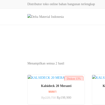
Distributor toko online bahan bangunan terlengkap
Menampilkan semua 2 hasil
Diskon
13%
BELI SEKARANG
Kalsideck 20 Meranti
K
Dinilai
Rp
228,750
Rp
198,900
5.00
dari 5