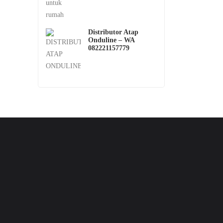
Distributor Atap
Onduline – WA
082221157779