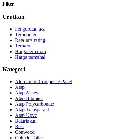
Filter
Urutkan
Pengurutan a-z
Terpopuler
Rata-rata rating
Terbaru
Harga termurah
Harga termahal
Kategori
Aluminium Composite Panel
Atap
Atap Asbes
Atap Bitumen
Atap Polycarbonate
Atap Transparant
Atap Upvc
Bataringan
Besi
Conwood
Cubicle Toilet