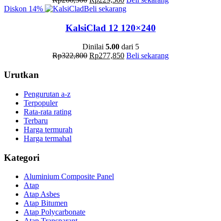
Diskon
14%
Beli sekarang
KalsiClad 12 120×240
Dinilai
5.00
dari 5
Rp
322,800
Rp
277,850
Beli sekarang
Urutkan
Pengurutan a-z
Terpopuler
Rata-rata rating
Terbaru
Harga termurah
Harga termahal
Kategori
Aluminium Composite Panel
Atap
Atap Asbes
Atap Bitumen
Atap Polycarbonate
Atap Transparant