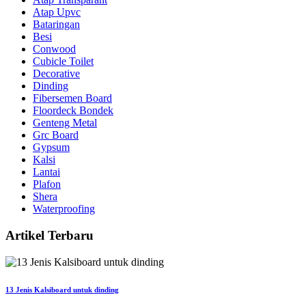
Atap Upvc
Bataringan
Besi
Conwood
Cubicle Toilet
Decorative
Dinding
Fibersemen Board
Floordeck Bondek
Genteng Metal
Grc Board
Gypsum
Kalsi
Lantai
Plafon
Shera
Waterproofing
Artikel Terbaru
13 Jenis Kalsiboard untuk dinding