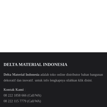
DELTA MATERIAL INDONESIA
Delta Material Indonesia
adalah toko online distributor bahan bangunan
dekoratif dan inovatif. untuk info lengkapnya silahkan klik
disini
.
Kontak Kami
:
08 222 1858 666 (Call/WA)
08 222 115 7779 (Call/WA)