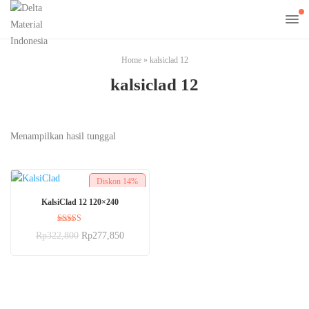
Home
»
kalsiclad 12
kalsiclad 12
Menampilkan hasil tunggal
Diskon
14%
BELI SEKARANG
KalsiClad 12 120×240
Dinilai
Rp
322,800
Rp
277,850
5.00
dari 5