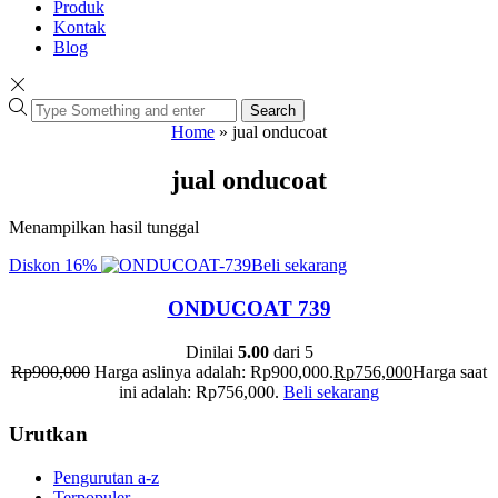
Produk
Kontak
Blog
Search
Home
»
jual onducoat
jual onducoat
Menampilkan hasil tunggal
Diskon
16%
Beli sekarang
ONDUCOAT 739
Dinilai
5.00
dari 5
Rp
900,000
Harga aslinya adalah: Rp900,000.
Rp
756,000
Harga saat
ini adalah: Rp756,000.
Beli sekarang
Urutkan
Pengurutan a-z
Terpopuler