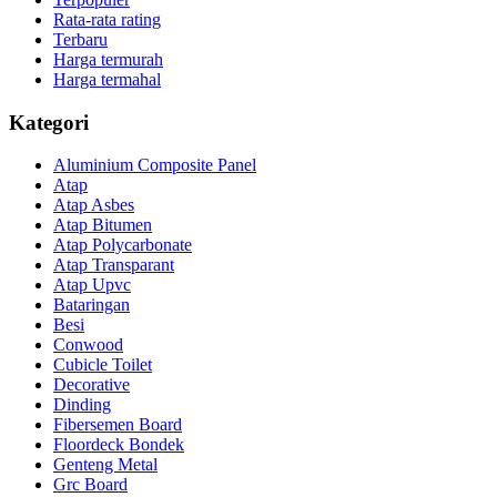
Rata-rata rating
Terbaru
Harga termurah
Harga termahal
Kategori
Aluminium Composite Panel
Atap
Atap Asbes
Atap Bitumen
Atap Polycarbonate
Atap Transparant
Atap Upvc
Bataringan
Besi
Conwood
Cubicle Toilet
Decorative
Dinding
Fibersemen Board
Floordeck Bondek
Genteng Metal
Grc Board