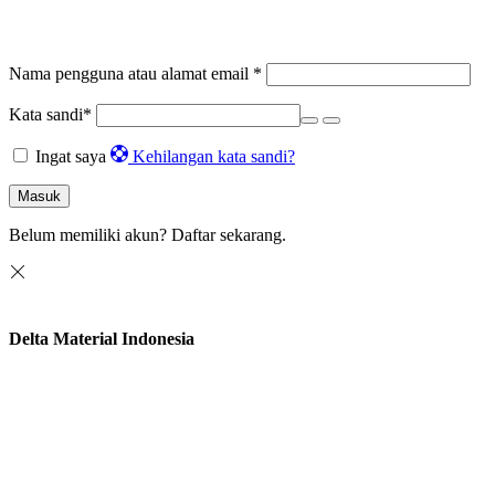
Nama pengguna atau alamat email
*
Kata sandi
*
Ingat saya
Kehilangan kata sandi?
Masuk
Belum memiliki akun?
Daftar sekarang.
Delta Material Indonesia
Selamat datang di Delta Material Indonesia. Kami siap membantu
segala kebutuhan material bangunan Anda.
Terima kasih sudah mengunjungi halaman kami. Beritahukan
kepada kami material apa saja yang sedang anda butuhkan..