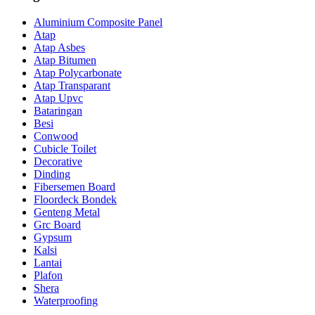
Aluminium Composite Panel
Atap
Atap Asbes
Atap Bitumen
Atap Polycarbonate
Atap Transparant
Atap Upvc
Bataringan
Besi
Conwood
Cubicle Toilet
Decorative
Dinding
Fibersemen Board
Floordeck Bondek
Genteng Metal
Grc Board
Gypsum
Kalsi
Lantai
Plafon
Shera
Waterproofing