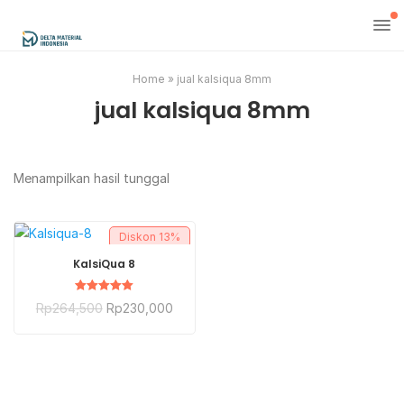
Home
»
jual kalsiqua 8mm
jual kalsiqua 8mm
Menampilkan hasil tunggal
Diskon
13%
BELI SEKARANG
KalsiQua 8
Dinilai
Rp
264,500
Rp
230,000
5.00
dari 5