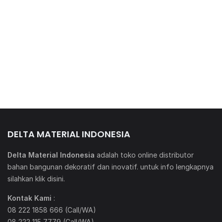
DELTA MATERIAL INDONESIA
Delta Material Indonesia
adalah toko online distributor
bahan bangunan dekoratif dan inovatif. untuk info lengkapnya
silahkan klik
disini
.
Kontak Kami
:
08 222 1858 666 (Call/WA)
08 222 115 7779 (Call/WA)