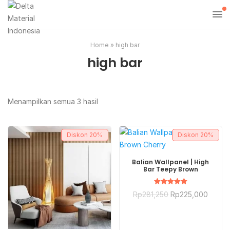
Home
»
high bar
high bar
Menampilkan semua 3 hasil
Diskon
20%
Diskon
20%
BELI SEKARANG
Balian Wallpanel | High
Bar Teepy Brown
Dinilai
Rp
281,250
Rp
225,000
5.00
dari 5