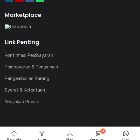
Marketplace
Link Penting
Konfirmasi Pembayaran
Pembayaran & Pengiriman
Pengembalian Barang
Syarat & Ketentuan
Kebijakan Privasi
0
@Copyright Delta Material Indonesia. All Rights Reserved
Beranda
Filter
Akun
Keranjang
Chat