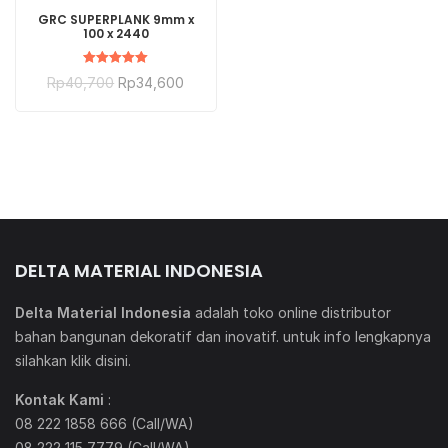
BELI SEKARANG
GRC SUPERPLANK 9mm x
100 x 2440
Dinilai
Rp
40,700
Rp
34,600
5.00
dari 5
DELTA MATERIAL INDONESIA
Delta Material Indonesia
adalah toko online distributor
bahan bangunan dekoratif dan inovatif. untuk info lengkapnya
silahkan klik
disini
.
Kontak Kami
:
08 222 1858 666 (Call/WA)
08 222 115 7779 (Call/WA)