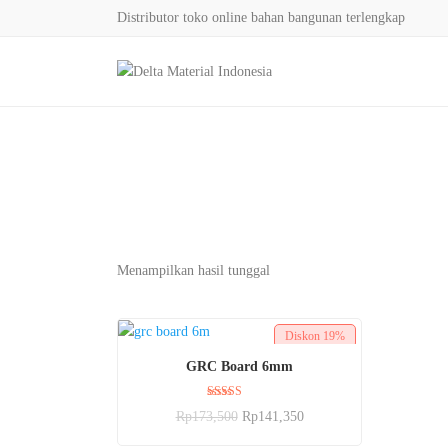
Distributor toko online bahan bangunan terlengkap
Menampilkan hasil tunggal
Diskon
19%
BELI SEKARANG
GRC Board 6mm
Dinilai
Rp
173,500
Rp
141,350
5.00
dari 5