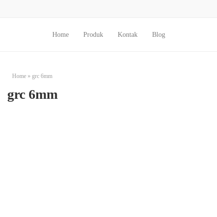
Home
Produk
Kontak
Blog
Home
»
grc 6mm
grc 6mm