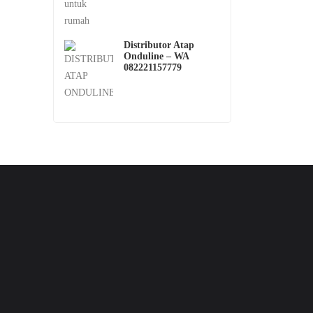
Distributor Atap
Onduline – WA
082221157779