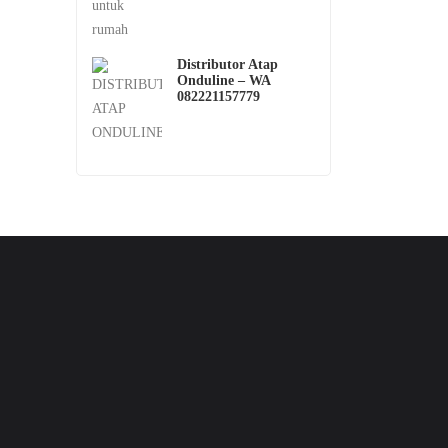
Distributor Atap
Onduline – WA
082221157779