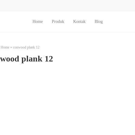
Home
Produk
Kontak
Blog
Home
»
conwood plank 12
wood plank 12