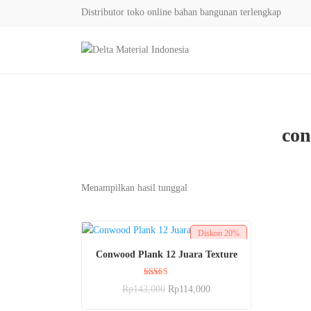
Distributor toko online bahan bangunan terlengkap
con
Menampilkan hasil tunggal
Diskon
20%
BELI SEKARANG
Conwood Plank 12 Juara Texture
Dinilai
Rp
143,000
Rp
114,000
5.00
dari 5