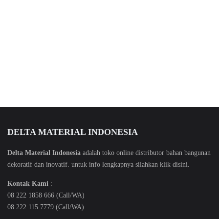
DELTA MATERIAL INDONESIA
Delta Material Indonesia
adalah toko online distributor bahan bangunan
dekoratif dan inovatif. untuk info lengkapnya silahkan klik
disini
.
Kontak Kami
:
08 222 1858 666 (Call/WA)
08 222 115 7779 (Call/WA)