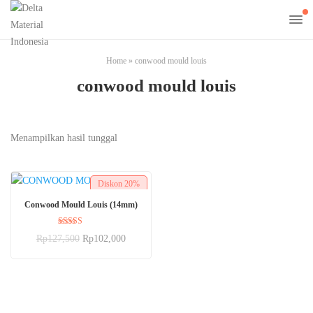
Home
»
conwood mould louis
conwood mould louis
Menampilkan hasil tunggal
Diskon
20%
BELI SEKARANG
Conwood Mould Louis (14mm)
Dinilai
Rp
127,500
Rp
102,000
5.00
dari 5