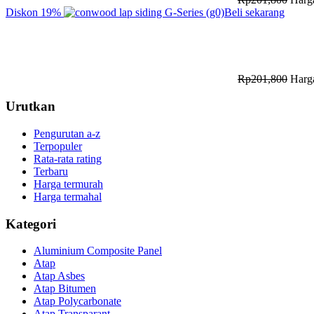
Diskon
19%
Beli sekarang
Rp
201,800
Harga
Urutkan
Pengurutan a-z
Terpopuler
Rata-rata rating
Terbaru
Harga termurah
Harga termahal
Kategori
Aluminium Composite Panel
Atap
Atap Asbes
Atap Bitumen
Atap Polycarbonate
Atap Transparant