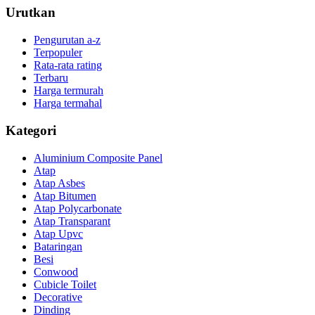
Urutkan
Pengurutan a-z
Terpopuler
Rata-rata rating
Terbaru
Harga termurah
Harga termahal
Kategori
Aluminium Composite Panel
Atap
Atap Asbes
Atap Bitumen
Atap Polycarbonate
Atap Transparant
Atap Upvc
Bataringan
Besi
Conwood
Cubicle Toilet
Decorative
Dinding