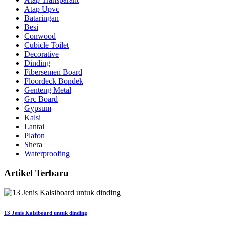
Atap Upvc
Bataringan
Besi
Conwood
Cubicle Toilet
Decorative
Dinding
Fibersemen Board
Floordeck Bondek
Genteng Metal
Grc Board
Gypsum
Kalsi
Lantai
Plafon
Shera
Waterproofing
Artikel Terbaru
13 Jenis Kalsiboard untuk dinding