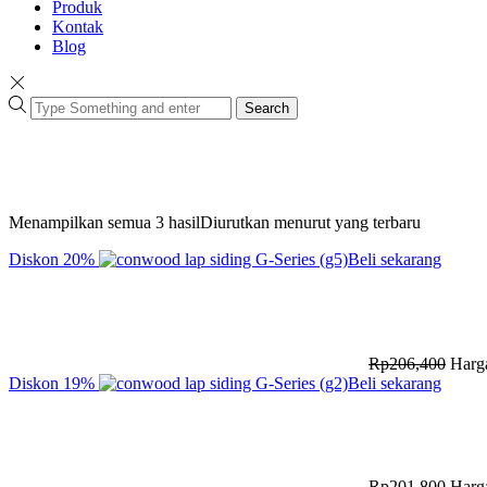
Produk
Kontak
Blog
Search
Menampilkan semua 3 hasil
Diurutkan menurut yang terbaru
Diskon
20%
Beli sekarang
Rp
206,400
Harga
Diskon
19%
Beli sekarang
Rp
201,800
Harga