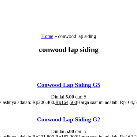
Home
»
conwood lap siding
conwood lap siding
Conwood Lap Siding G5
Dinilai
5.00
dari 5
 aslinya adalah: Rp206,400.
Rp
164,500
Harga saat ini adalah: Rp164,5
Conwood Lap Siding G2
Dinilai
5.00
dari 5
 aslinya adalah: Rp201,800.
Rp
163,200
Harga saat ini adalah: Rp163,2