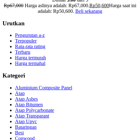
Rp
67,000
Harga aslinya adalah: Rp67,000.
Rp
50,600
Harga saat ini
adalah: Rp50,600.
Beli sekarang
Urutkan
Pengurutan a-z
Terpopuler
Rata-rata rating
Terbaru
Harga termurah
Harga termahal
Kategori
Aluminium Composite Panel
Atap
Atap Asbes
Atap Bitumen
Atap Polycarbonate
Atap Transparant
Atap Upvc
Bataringan
Besi
Conwood