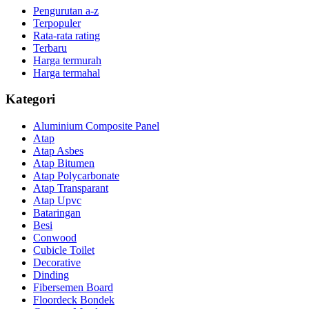
Pengurutan a-z
Terpopuler
Rata-rata rating
Terbaru
Harga termurah
Harga termahal
Kategori
Aluminium Composite Panel
Atap
Atap Asbes
Atap Bitumen
Atap Polycarbonate
Atap Transparant
Atap Upvc
Bataringan
Besi
Conwood
Cubicle Toilet
Decorative
Dinding
Fibersemen Board
Floordeck Bondek