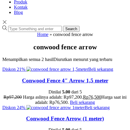
Produk
Kontak
Blog
Search
Home
»
conwood fence arrow
conwood fence arrow
Menampilkan semua 2 hasil
Diurutkan menurut yang terbaru
Diskon
21%
Beli sekarang
Conwood Fence 4″ Arrow 1,5 meter
Dinilai
5.00
dari 5
Rp
97,200
Harga aslinya adalah: Rp97,200.
Rp
76,500
Harga saat ini
adalah: Rp76,500.
Beli sekarang
Diskon
24%
Beli sekarang
Conwood Fence Arrow (1 meter)
Dinilai
5.00
dari 5