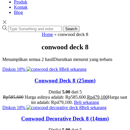
Produk
Kontak
Blog
Search
Home
»
conwood deck 8
conwood deck 8
Menampilkan semua 2 hasil
Diurutkan menurut yang terbaru
Diskon
18%
Beli sekarang
Conwood Deck 8 (25mm)
Dinilai
5.00
dari 5
Rp
585,600
Harga aslinya adalah: Rp585,600.
Rp
479,100
Harga saat
ini adalah: Rp479,100.
Beli sekarang
Diskon
18%
Beli sekarang
Conwood Decorative Deck 8 (14mm)
Dinilai
5.00
dari 5