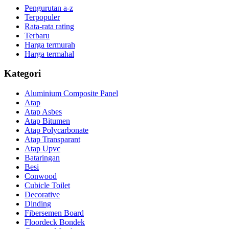
Pengurutan a-z
Terpopuler
Rata-rata rating
Terbaru
Harga termurah
Harga termahal
Kategori
Aluminium Composite Panel
Atap
Atap Asbes
Atap Bitumen
Atap Polycarbonate
Atap Transparant
Atap Upvc
Bataringan
Besi
Conwood
Cubicle Toilet
Decorative
Dinding
Fibersemen Board
Floordeck Bondek