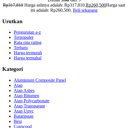
Rp
317,810
Harga aslinya adalah: Rp317,810.
Rp
260,500
Harga saat
ini adalah: Rp260,500.
Beli sekarang
Urutkan
Pengurutan a-z
Terpopuler
Rata-rata rating
Terbaru
Harga termurah
Harga termahal
Kategori
Aluminium Composite Panel
Atap
Atap Asbes
Atap Bitumen
Atap Polycarbonate
Atap Transparant
Atap Upvc
Bataringan
Besi
Conwood