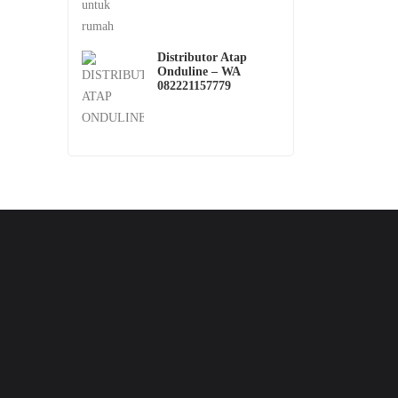
Distributor Atap
Onduline – WA
082221157779