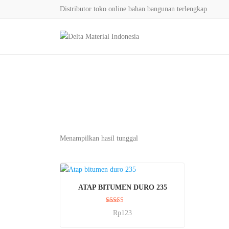
Distributor toko online bahan bangunan terlengkap
Menampilkan hasil tunggal
BELI SEKARANG
ATAP BITUMEN DURO 235
Dinilai
Rp
123
5.00
dari 5